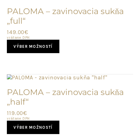
NOVINKA
PALOMA – zavinovacia sukňa
„full“
149.00
€
vrátane DPH
This
VÝBER MOŽNOSTÍ
product
has
multiple
variants.
The
options
NOVINKA
may
PALOMA – zavinovacia sukňa
be
„half“
chosen
on
119.00
€
the
vrátane DPH
product
This
page
VÝBER MOŽNOSTÍ
product
has