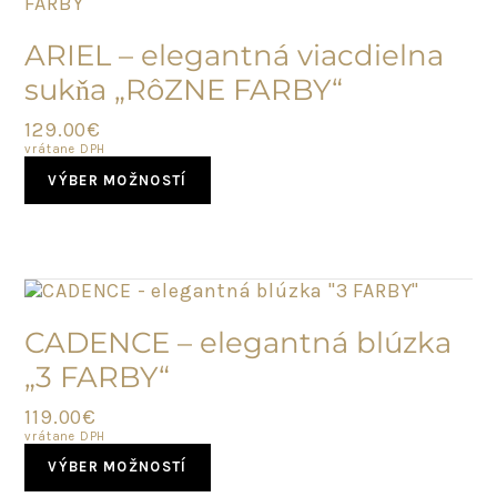
may
NOVINKA
be
ARIEL – elegantná viacdielna
chosen
sukňa „RôZNE FARBY“
on
the
129.00
€
product
vrátane DPH
page
This
VÝBER MOŽNOSTÍ
product
has
multiple
variants.
The
options
NOVINKA
may
CADENCE – elegantná blúzka
be
„3 FARBY“
chosen
on
119.00
€
the
vrátane DPH
product
This
page
VÝBER MOŽNOSTÍ
product