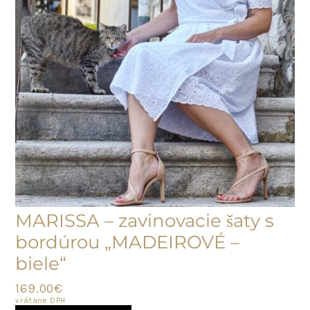
MARISSA – zavinovacie šaty s
bordúrou „MADEIROVÉ –
biele“
169.00
€
vrátane DPH