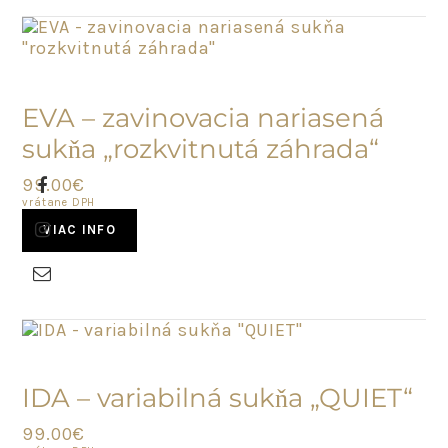
VYPREDANÉ
EVA – zavinovacia nariasená
sukňa „rozkvitnutá záhrada“
99.00
€
vrátane DPH
VIAC INFO
POSLEDNÝ
KUS
IDA – variabilná sukňa „QUIET“
99.00
€