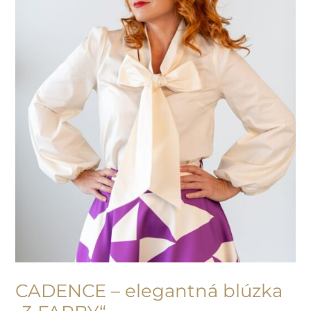
the
product
page
NOVINKA
CADENCE – elegantná blúzka