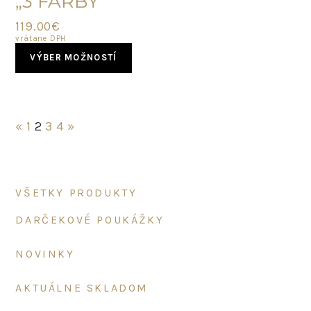
„3 FARBY“
119.00
€
vrátane DPH
This
VÝBER MOŽNOSTÍ
product
has
multiple
variants.
The
«
1
2
3
4
»
options
may
be
chosen
Primary
VŠETKY PRODUKTY
on
Sidebar
the
DARČEKOVÉ POUKÁŽKY
product
page
NOVINKY
AKTUÁLNE SKLADOM