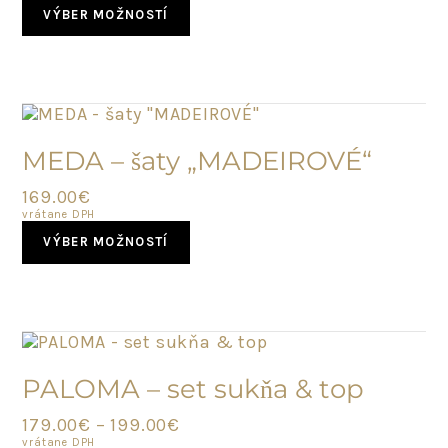
This
VÝBER MOŽNOSTÍ
product
has
multiple
variants.
The
options
SKLADOM
may
MEDA – šaty „MADEIROVÉ“
be
chosen
169.00
€
on
vrátane DPH
This
the
VÝBER MOŽNOSTÍ
product
product
has
page
multiple
variants.
The
options
NOVINKA
may
PALOMA – set sukňa & top
be
chosen
179.00
€
–
199.00
€
on
vrátane DPH