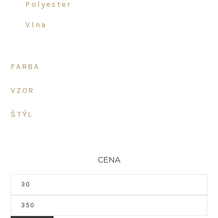
polyester
vlna
FARBA
VZOR
ŠTÝL
CENA
Minimálna
cena
Maximálna
cena