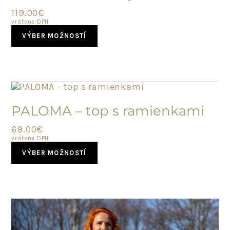
119.00
€
vrátane DPH
This
VÝBER MOŽNOSTÍ
product
has
multiple
variants.
The
options
NOVINKA
may
PALOMA – top s ramienkami
be
chosen
69.00
€
on
vrátane DPH
This
the
VÝBER MOŽNOSTÍ
product
product
has
page
multiple
variants.
The
options
may