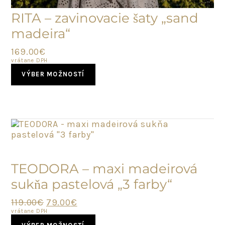
RITA – zavinovacie šaty „sand
madeira“
169.00
€
vrátane DPH
This
VÝBER MOŽNOSTÍ
product
has
multiple
variants.
The
options
may
POSLEDNÝ
be
KUS
chosen
TEODORA – maxi madeirová
on
sukňa pastelová „3 farby“
the
product
Original
Current
119.00
€
79.00
€
page
price
price
vrátane DPH
This
was:
is: