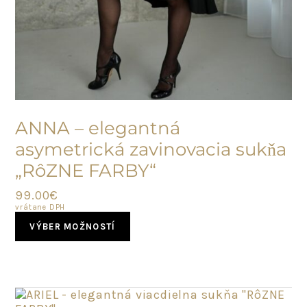
SKLADOM
ANNA – elegantná
asymetrická zavinovacia sukňa
„RôZNE FARBY“
99.00
€
vrátane DPH
This
VÝBER MOŽNOSTÍ
product
has
multiple
variants.
The
options