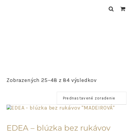
Skip
Skip
Skip
to
to
to
primary
main
primary
navigation
content
sidebar
Zobrazených 25–48 z 84 výsledkov
POSLEDNÝ
KUS
EDEA – blúzka bez rukávov