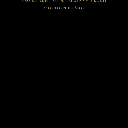
AKO SA ODMERAŤ & TABUĽKY VEĽKOSTÍ
VZORKOVNÍK LÁTOK