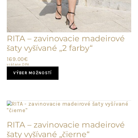
RITA – zavinovacie madeirové
šaty vyšívané „2 farby“
169.00
€
vrátane DPH
This
VÝBER MOŽNOSTÍ
product
has
multiple
variants.
The
options
may
SKLADOM
be
RITA – zavinovacie madeirové
chosen
šaty vyšívané „čierne“
on