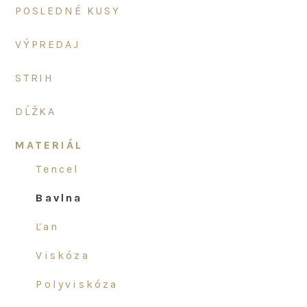
POSLEDNÉ KUSY
VÝPREDAJ
STRIH
DĹŽKA
MATERIÁL
tencel
bavlna
ľan
viskóza
polyviskóza