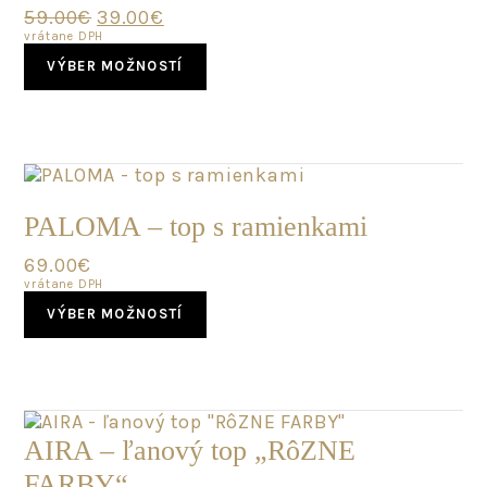
Original
Current
59.00
€
39.00
€
product
price
price
vrátane DPH
page
This
was:
is:
VÝBER MOŽNOSTÍ
product
59.00€.
39.00€.
has
multiple
variants.
The
options
NOVINKA
may
PALOMA – top s ramienkami
be
chosen
69.00
€
on
vrátane DPH
This
the
VÝBER MOŽNOSTÍ
product
product
has
page
multiple
variants.
The
options
AIRA – ľanový top „RôZNE
may
FARBY“
be