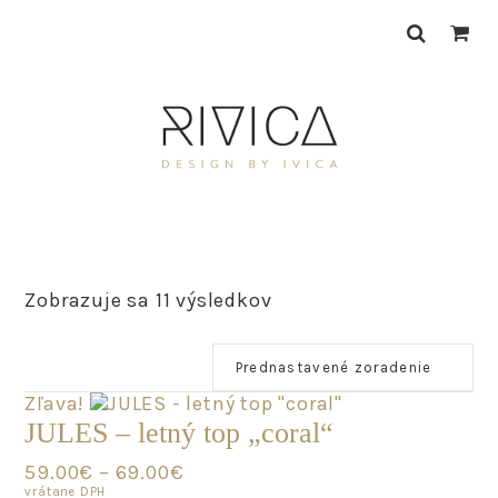
Skip
Skip
Skip
to
to
to
primary
main
primary
navigation
content
sidebar
Zobrazuje sa 11 výsledkov
Zľava!
JULES – letný top „coral“
59.00
€
–
69.00
€
vrátane DPH