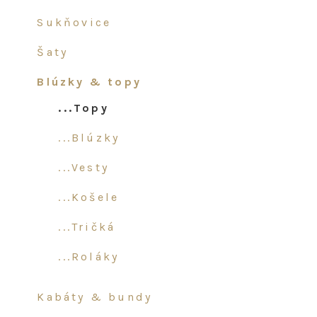
sukňovice
šaty
blúzky & topy
...topy
...blúzky
...vesty
...košele
...tričká
...roláky
kabáty & bundy