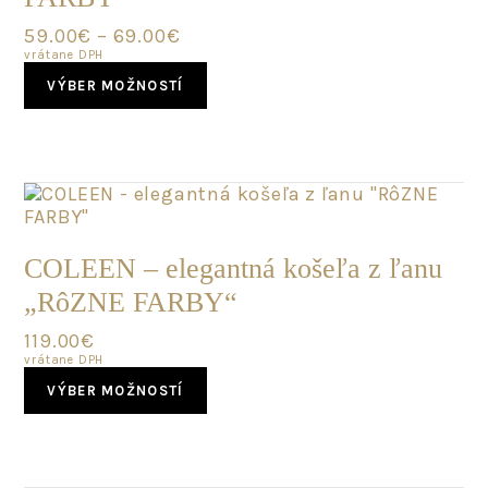
chosen
59.00
€
–
69.00
€
on
vrátane DPH
the
This
product
VÝBER MOŽNOSTÍ
product
page
has
multiple
variants.
The
options
may
NOVINKA
be
COLEEN – elegantná košeľa z ľanu
chosen
„RôZNE FARBY“
on
the
119.00
€
product
vrátane DPH
page
This
VÝBER MOŽNOSTÍ
product
has
multiple
variants.