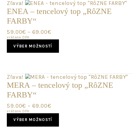
The
Zľava!
options
ENEA – tencelový top „RôZNE
may
FARBY“
be
chosen
59.00
€
–
69.00
€
on
vrátane DPH
the
This
product
VÝBER MOŽNOSTÍ
product
page
has
multiple
variants.
The
Zľava!
options
MERA – tencelový top „RôZNE
may
FARBY“
be
chosen
59.00
€
–
69.00
€
on
vrátane DPH
the
This
product
VÝBER MOŽNOSTÍ
product
page
has
multiple