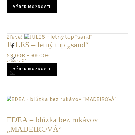
This
VÝBER MOŽNOSTÍ
product
has
multiple
variants.
The
Zľava!
options
JULES – letný top „sand“
may
be
59.00
€
–
69.00
€
chosen
vrátane DPH
This
on
VÝBER MOŽNOSTÍ
product
the
has
product
multiple
page
variants.
The
options
POSLEDNÝ
may
KUS
be
EDEA – blúzka bez rukávov
chosen
„MADEIROVÁ“
on
the