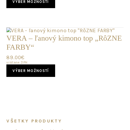
VÝBER MOŽNOSTÍ
product
has
multiple
variants.
The
options
VERA – ľanový kimono top „RôZNE
may
FARBY“
be
chosen
89.00
€
on
vrátane DPH
the
This
product
VÝBER MOŽNOSTÍ
product
page
has
multiple
variants.
The
options
may
be
Primary
VŠETKY PRODUKTY
chosen
Sidebar
on