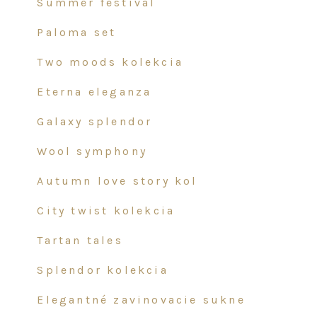
summer festival
the
product
paloma set
page
two moods kolekcia
eterna eleganza
galaxy splendor
wool symphony
autumn love story kol
city twist kolekcia
tartan tales
splendor kolekcia
elegantné zavinovacie sukne