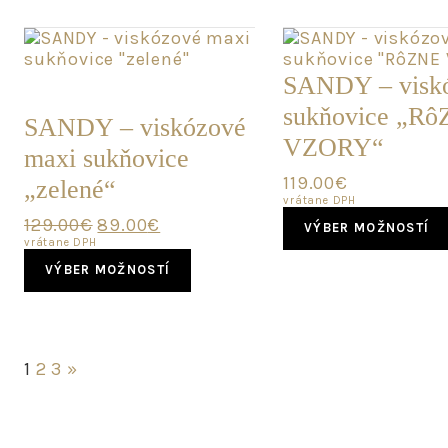
variants.
The
options
may
POSLEDNÝ
SANDY – visk
be
KUS
sukňovice „R
chosen
SANDY – viskózové
on
VZORY“
maxi sukňovice
the
product
119.00
€
„zelené“
page
vrátane DPH
Original
Current
129.00
€
89.00
€
VÝBER MOŽNOSTÍ
price
price
vrátane DPH
This
was:
is:
VÝBER MOŽNOSTÍ
product
129.00€.
89.00€.
has
multiple
variants.
The
1
2
3
»
options
may
be
chosen