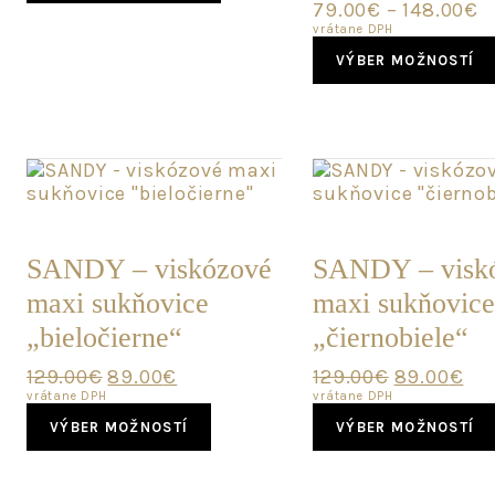
79.00
€
–
148.00
€
vrátane DPH
VÝBER MOŽNOSTÍ
POSLEDNÝ
POSLEDNÝ
KUS
KUS
SANDY – viskózové
SANDY – visk
maxi sukňovice
maxi sukňovic
„bieločierne“
„čiernobiele“
Original
Current
Original
Cur
129.00
€
89.00
€
129.00
€
89.00
€
price
price
price
pri
vrátane DPH
vrátane DPH
This
was:
is:
was:
is:
VÝBER MOŽNOSTÍ
VÝBER MOŽNOSTÍ
product
129.00€.
89.00€.
129.00€.
89.
has
multiple