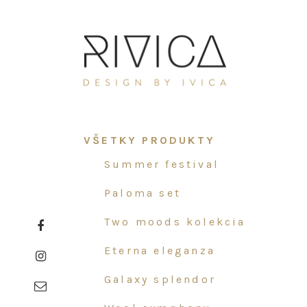
Skip
Skip
Skip
to
to
to
primary
main
primary
navigation
content
sidebar
Primary
VŠETKY PRODUKTY
Sidebar
summer festival
paloma set
two moods kolekcia
eterna eleganza
galaxy splendor