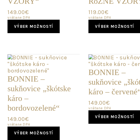
VZORY“
RôZNE VZOR
149.00
€
119.00
€
vrátane DPH
vrátane DPH
This
VÝBER MOŽNOSTÍ
VÝBER MOŽNOSTÍ
product
has
multiple
variants.
The
options
may
BONNIE –
be
BONNIE –
sukňovice „škó
chosen
sukňovice „škótske
on
káro – červené
the
káro –
product
149.00
€
bordovozelené“
page
vrátane DPH
VÝBER MOŽNOSTÍ
149.00
€
vrátane DPH
This
VÝBER MOŽNOSTÍ
product