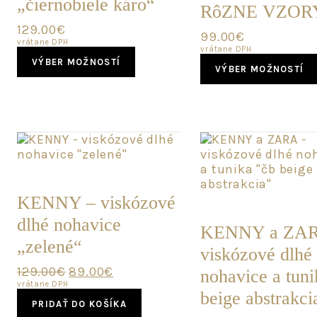
„čiernobiele káro“
RôZNE VZOR
129.00
€
99.00
€
vrátane DPH
vrátane DPH
This
VÝBER MOŽNOSTÍ
product
VÝBER MOŽNOSTÍ
has
multiple
variants.
The
options
may
POSLEDNÝ
be
KUS
chosen
POSLEDNÝ
KENNY – viskózové
on
KUS
the
dlhé nohavice
KENNY a ZAR
product
„zelené“
page
viskózové dlhé
Original
Current
129.00
€
89.00
€
nohavice a tuni
price
price
vrátane DPH
beige abstrakci
was:
is:
PRIDAŤ DO KOŠÍKA
129.00€.
89.00€.