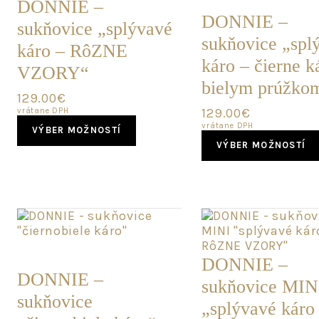
SKLADOM
DONNIE –
chosen
DONNIE –
sukňovice „splývavé
on
sukňovice „spl
the
káro – RôZNE
product
káro – čierne k
VZORY“
page
bielym prúžko
129.00
€
129.00
€
vrátane DPH
This
vrátane DPH
VÝBER MOŽNOSTÍ
product
VÝBER MOŽNOSTÍ
has
multiple
variants.
The
options
may
be
POSLEDNÝ
chosen
KUS
DONNIE –
on
DONNIE –
sukňovice MIN
the
sukňovice
product
„splývavé káro
page