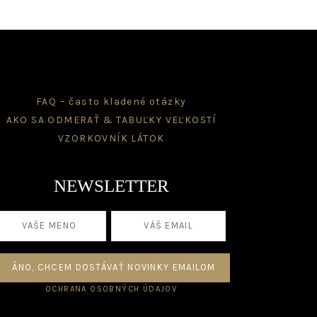
product
on
page
the
product
page
FAQ – často kladené otázky
AKO SA ODMERAŤ & TABUĽKY VEĽKOSTÍ
VZORKOVNÍK LÁTOK
NEWSLETTER
OCHRANA OSOBNÝCH ÚDAJOV