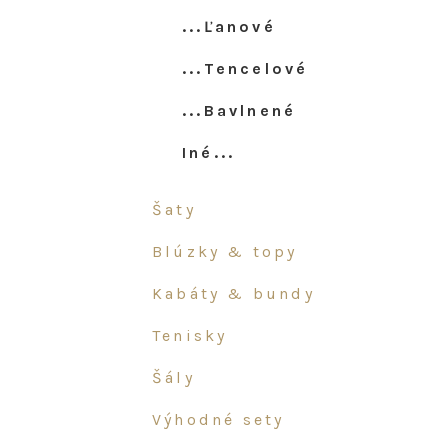
...ľanové
...tencelové
...bavlnené
iné...
šaty
blúzky & topy
kabáty & bundy
tenisky
šály
výhodné sety