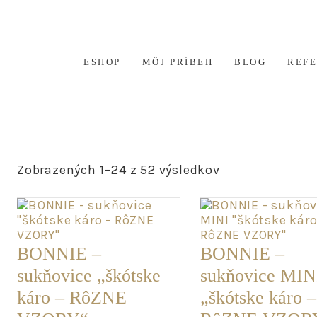
ESHOP
MÔJ PRÍBEH
BLOG
REF
Zobrazených 1–24 z 52 výsledkov
BONNIE –
BONNIE –
sukňovice „škótske
sukňovice MIN
káro – RôZNE
„škótske káro –