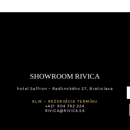
on
the
product
page
SHOWROOM RIVICA
hotel Saffron – Radlinského 27, Bratislava
KLIK – REZERVÁCIA TERMÍNU
+421 904 792 224
RIVICA@RIVICA.SK