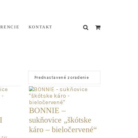
ERENCIE
KONTAKT
BONNIE –
I
sukňovice „škótske
káro – bieločervené“