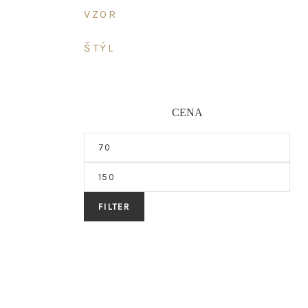
VZOR
ŠTÝL
CENA
Minimálna
cena
Maximálna
cena
FILTER