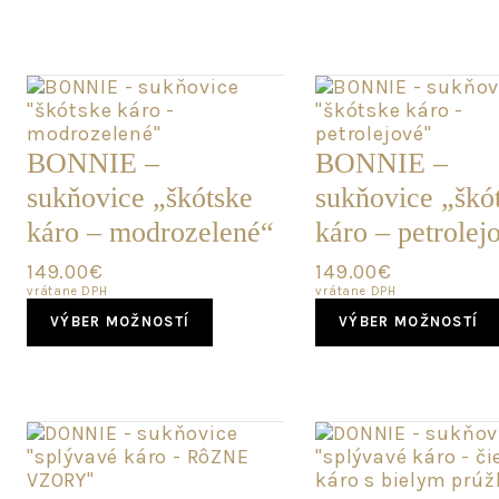
has
multiple
variants.
The
options
may
be
BONNIE –
BONNIE –
chosen
sukňovice „škótske
sukňovice „škó
on
the
káro – modrozelené“
káro – petrolej
product
page
149.00
€
149.00
€
vrátane DPH
vrátane DPH
This
VÝBER MOŽNOSTÍ
VÝBER MOŽNOSTÍ
product
has
multiple
variants.
The
options
may
be