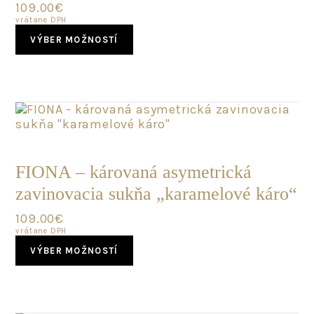
109.00
€
vrátane DPH
This
VÝBER MOŽNOSTÍ
product
has
multiple
variants.
The
options
may
POSLEDNÝ
be
KUS
chosen
FIONA – károvaná asymetrická
on
zavinovacia sukňa „karamelové káro“
the
product
109.00
€
page
vrátane DPH
This
VÝBER MOŽNOSTÍ
product
has
multiple
variants.