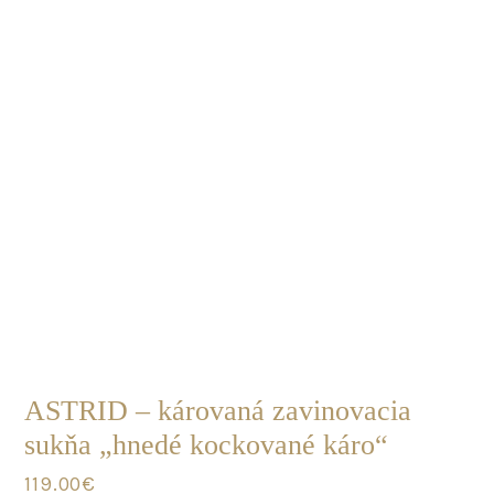
on
the
product
page
POSLEDNÝ
KUS
ASTRID – károvaná zavinovacia
sukňa „hnedé kockované káro“
119.00
€