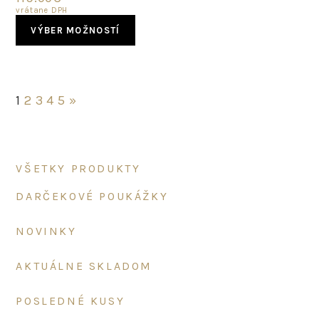
vrátane DPH
This
VÝBER MOŽNOSTÍ
product
has
multiple
variants.
The
1
2
3
4
5
»
options
may
be
chosen
Primary
VŠETKY PRODUKTY
on
Sidebar
the
DARČEKOVÉ POUKÁŽKY
product
page
NOVINKY
AKTUÁLNE SKLADOM
POSLEDNÉ KUSY