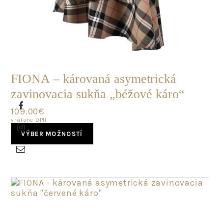
SKLADOM
FIONA – károvaná asymetrická
zavinovacia sukňa „béžové káro“
109.00
€
vrátane DPH
This
VÝBER MOŽNOSTÍ
product
has
multiple
variants.
The
options
may
POSLEDNÝ
be
KUS