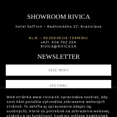
SHOWROOM RIVICA
hotel Saffron – Radlinského 27, Bratislava
KLIK – REZERVÁCIA TERMÍNU
+421 904 792 224
RIVICA@RIVICA.SK
NEWSLETTER
Web stránka www.rivica.sk spracováva cookies, aby
som Vám ponúkla optimálne zobrazenie webových
stránok. To zahŕňa aj spracovanie údajov (aj
OCHRANA OSOBNÝCH ÚDAJOV
osobných), ktoré sú potrebné na zobrazenie webovej
stránky a jej funkčnosť. Cookies môžete kedykoľvek