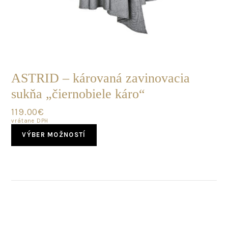
POSLEDNÝ
KUS
ASTRID – károvaná zavinovacia
sukňa „čiernobiele káro“
119.00
€
vrátane DPH
This
VÝBER MOŽNOSTÍ
product
has
multiple
variants.
The
options
may
be
chosen