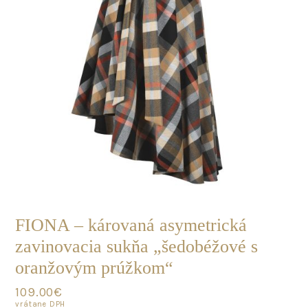
the
product
page
SKLADOM
FIONA – károvaná asymetrická
zavinovacia sukňa „šedobéžové s
oranžovým prúžkom“
109.00
€
vrátane DPH