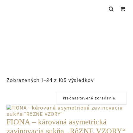
Skip
Skip
Skip
to
to
to
primary
main
primary
navigation
content
sidebar
Zobrazených 1–24 z 105 výsledkov
FIONA – károvaná asymetrická
zavinovacia sukňa „RôZNE VZORY“