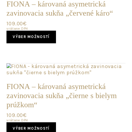
chosen
FIONA – károvaná asymetrická
on
zavinovacia sukňa „červené káro“
the
product
109.00
€
page
vrátane DPH
This
VÝBER MOŽNOSTÍ
product
has
multiple
variants.
The
options
may
SKLADOM
be
FIONA – károvaná asymetrická
chosen
zavinovacia sukňa „čierne s bielym
on
the
prúžkom“
product
page
109.00
€
vrátane DPH
This
VÝBER MOŽNOSTÍ
product