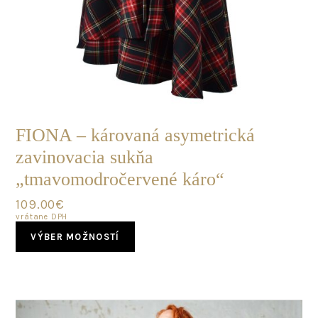
SKLADOM
FIONA – károvaná asymetrická
zavinovacia sukňa
„tmavomodročervené káro“
109.00
€
vrátane DPH
This
VÝBER MOŽNOSTÍ
product
has
multiple
variants.
The
options