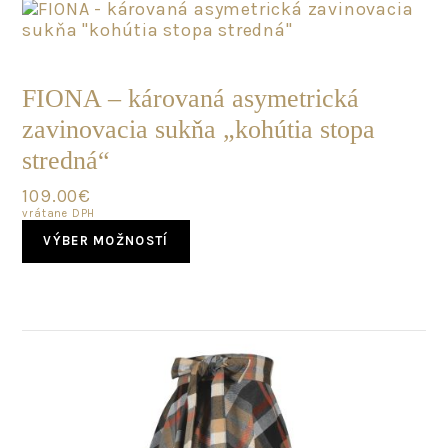
The
options
may
POSLEDNÝ
be
KUS
chosen
FIONA – károvaná asymetrická
on
zavinovacia sukňa „kohútia stopa
the
product
stredná“
page
109.00
€
vrátane DPH
This
VÝBER MOŽNOSTÍ
product
has
multiple
variants.
The
options
may
be
chosen
on