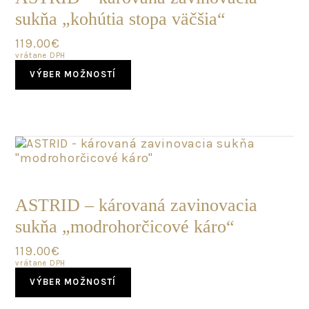
sukňa „kohútia stopa väčšia“
119.00
€
vrátane DPH
This
VÝBER MOŽNOSTÍ
product
has
multiple
variants.
The
options
may
POSLEDNÝ
be
KUS
chosen
ASTRID – károvaná zavinovacia
on
sukňa „modrohorčicové káro“
the
product
119.00
€
page
vrátane DPH
This
VÝBER MOŽNOSTÍ
product
has