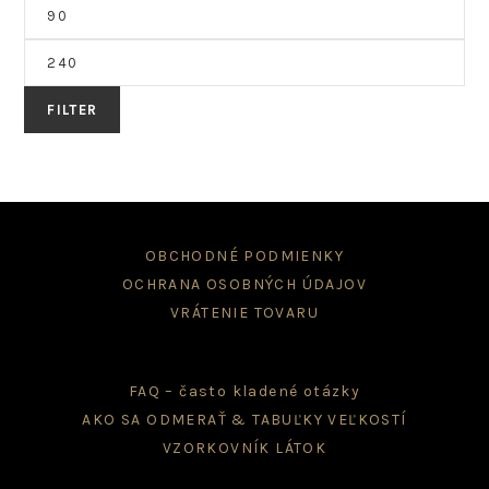
cena
Maximálna
cena
FILTER
OBCHODNÉ PODMIENKY
OCHRANA OSOBNÝCH ÚDAJOV
VRÁTENIE TOVARU
FAQ – často kladené otázky
AKO SA ODMERAŤ & TABUĽKY VEĽKOSTÍ
VZORKOVNÍK LÁTOK