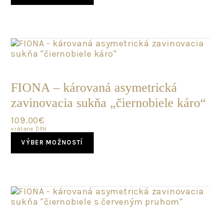
has
multiple
variants.
The
options
may
POSLEDNÝ
be
KUS
chosen
FIONA – károvaná asymetrická
on
zavinovacia sukňa „čiernobiele káro“
the
product
109.00
€
page
vrátane DPH
This
VÝBER MOŽNOSTÍ
product
has
multiple
variants.
The
options
may
POSLEDNÝ
be