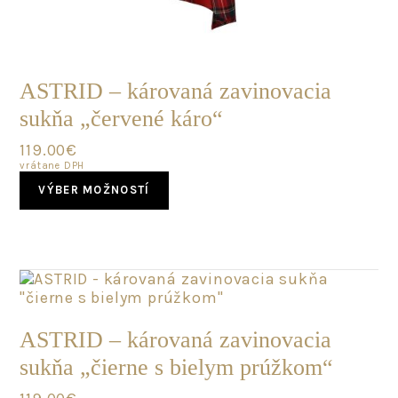
POSLEDNÝ
KUS
ASTRID – károvaná zavinovacia
sukňa „červené káro“
119.00
€
vrátane DPH
This
VÝBER MOŽNOSTÍ
product
has
multiple
variants.
The
options
may
SKLADOM
be
ASTRID – károvaná zavinovacia
chosen
sukňa „čierne s bielym prúžkom“
on
the