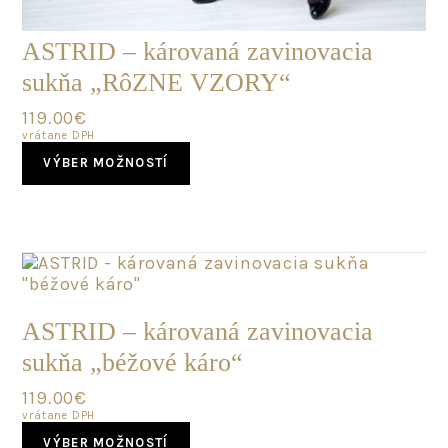
ASTRID – károvaná zavinovacia
sukňa „RôZNE VZORY“
119.00
€
vrátane DPH
This
VÝBER MOŽNOSTÍ
product
has
multiple
variants.
The
options
may
SKLADOM
be
ASTRID – károvaná zavinovacia
chosen
sukňa „béžové káro“
on
the
119.00
€
product
vrátane DPH
page
This
VÝBER MOŽNOSTÍ