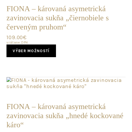
KUS
chosen
FIONA – károvaná asymetrická
on
zavinovacia sukňa „čiernobiele s
the
product
červeným pruhom“
page
109.00
€
vrátane DPH
This
VÝBER MOŽNOSTÍ
product
has
multiple
variants.
The
options
may
POSLEDNÝ
be
KUS
chosen
FIONA – károvaná asymetrická
on
zavinovacia sukňa „hnedé kockované
the
product
káro“
page