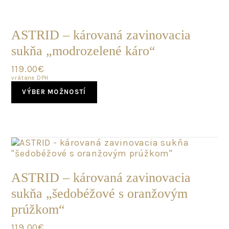
POSLEDNÝ
KUS
ASTRID – károvaná zavinovacia
sukňa „modrozelené káro“
119.00
€
vrátane DPH
This
VÝBER MOŽNOSTÍ
product
has
multiple
variants.
The
options
may
SKLADOM
be
ASTRID – károvaná zavinovacia
chosen
sukňa „šedobéžové s oranžovým
on
the
prúžkom“
product
page
119.00
€