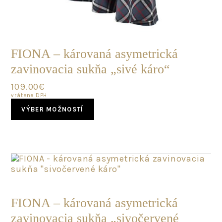
SKLADOM
FIONA – károvaná asymetrická
zavinovacia sukňa „sivé káro“
109.00
€
vrátane DPH
This
VÝBER MOŽNOSTÍ
product
has
multiple
variants.
The
options
may
POSLEDNÝ
be
KUS
chosen
FIONA – károvaná asymetrická
on
zavinovacia sukňa „sivočervené
the