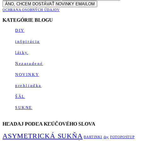
OCHRANA OSOBNÝCH ÚDAJOV
KATEGÓRIE BLOGU
DIY
inšpirácia
látky
Nezaradené
NOVINKY
prehliadka
ŠÁL
SUKNE
HĽADAJ PODĽA KĽÚČOVÉHO SLOVA
ASYMETRICKÁ SUKŇA
BARTINKI
diy
FOTOPOSTUP