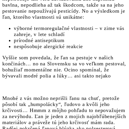
bavlna, nepodlieha až tak škodcom, takže sa na jeho
pestovanie nepoužívajú pesticídy. No a výsledkom je
ľan, ktorého vlastnosti sú unikátne:
výborné termoregulačné vlastnosti – v zime vás
zahreje, v lete schladí
prírodné antiseptikum
nespôsobuje alergické reakcie
Vyššie som povedala, že ľan sa pestuje v našich
končinách… no na Slovensku sa vo veľkom pestoval,
bohužiaľ momentálne nie. Ocino spomínal, že
bývavali modré polia a lúky… asi takto nejako
Mnohé z vás možno neprišli ľanu na chuť, pretože
pôsobí tak „humpolácky“, ľudovo a kvôli jeho
krčivosti… Hmmm z môjho pohľadu to nepovažujem
za nevýhodu. Ľan je jeden z mojich najobľúbenejších
materiálov a práveže tú jeho krčivosť mám rada.
Radšej pokrčená ľanová blúzka ako polyesterová