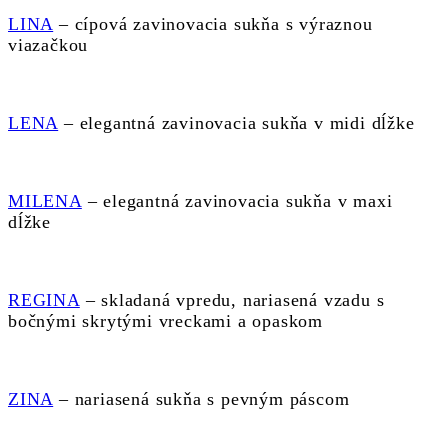
LINA
– cípová zavinovacia sukňa s výraznou
viazačkou
LENA
– elegantná zavinovacia sukňa v midi dĺžke
MILENA
– elegantná zavinovacia sukňa v maxi
dĺžke
REGINA
– skladaná vpredu, nariasená vzadu s
bočnými skrytými vreckami a opaskom
ZINA
– nariasená sukňa s pevným páscom