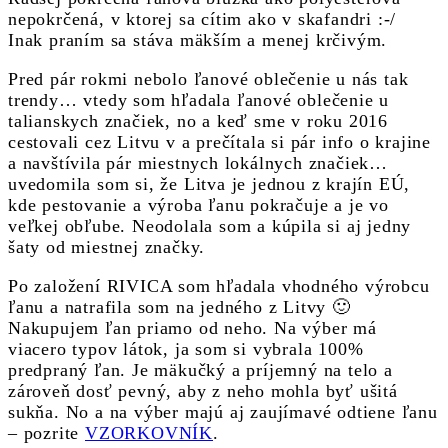
nepokrčená, v ktorej sa cítim ako v skafandri :-/
Inak praním sa stáva mäkším a menej krčivým.
Pred pár rokmi nebolo ľanové oblečenie u nás tak
trendy… vtedy som hľadala ľanové oblečenie u
talianskych značiek, no a keď sme v roku 2016
cestovali cez Litvu v a prečítala si pár info o krajine
a navštívila pár miestnych lokálnych značiek…
uvedomila som si, že Litva je jednou z krajín EÚ,
kde pestovanie a výroba ľanu pokračuje a je vo
veľkej obľube. Neodolala som a kúpila si aj jedny
šaty od miestnej značky.
Po založení RIVICA som hľadala vhodného výrobcu
ľanu a natrafila som na jedného z Litvy 🙂
Nakupujem ľan priamo od neho. Na výber má
viacero typov látok, ja som si vybrala 100%
predpraný ľan. Je mäkučký a príjemný na telo a
zároveň dosť pevný, aby z neho mohla byť ušitá
sukňa. No a na výber majú aj zaujímavé odtiene ľanu
– pozrite
VZORKOVNÍK
.