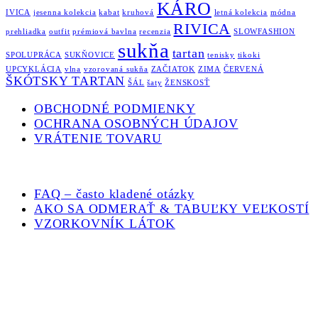
KÁRO
IVICA
jesenna kolekcia
kabat
kruhová
letná kolekcia
módna
RIVICA
prehliadka
outfit
prémiová bavlna
recenzia
SLOWFASHION
sukňa
tartan
SPOLUPRÁCA
SUKŇOVICE
tenisky
tikoki
UPCYKLÁCIA
vlna
vzorovaná sukňa
ZAČIATOK
ZIMA
ČERVENÁ
ŠKÓTSKY TARTAN
ŠÁL
šaty
ŽENSKOSŤ
OBCHODNÉ PODMIENKY
OCHRANA OSOBNÝCH ÚDAJOV
VRÁTENIE TOVARU
FAQ – často kladené otázky
AKO SA ODMERAŤ & TABUĽKY VEĽKOSTÍ
VZORKOVNÍK LÁTOK