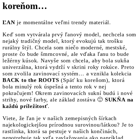
koreňom…
ĽAN
je momentálne veľmi trendy materiál.
Keď som vytvárala prvý ľanový model, nechcela som
nejaký tradičný model, ktorý evokujú tak trošku
rurálny štýl. Chcela som niečo moderné, mestské,
proste čo bude šmrncovné, ale vďaka ľanu to bude
ležérny kúsok. Navyše som chcela, aby bola sukňa
univerzálna, ktorá vydrží v skrini roky rokúce. Preto
som zvolila zavinovací systém… a vznikla kolekcia
BACK to the ROOTS
(Späť ku koreňom), ktorá
bola minulý rok úspešná a tento rok v nej
pokračujem! Okrem zavinovacích sukní budú i nové
strihy, nové farby, ale základ zostáva 🙂
SUKŇA na
každú príležitosť
.
Viete, že ľan je v našich zemepisných šírkach
najekologickejšou prírodnou surovinou/látkou? Je to
rastlinka, ktorá sa pestuje v našich končinách,
nepotrebuje tak veľa zavlažovania ako napríklad