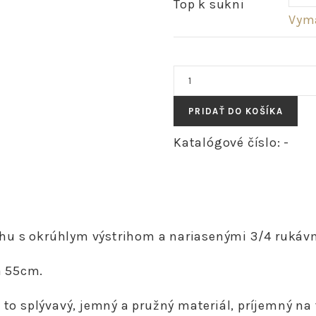
Top k sukni
Vym
množstvo
THOMAS
-
PRIDAŤ DO KOŠÍKA
romantické
tričko
Katalógové číslo:
-
z
tencelu
"fuchsia"
rihu s okrúhlym výstrihom a nariasenými 3/4 rukáv
a 55cm.
 to splývavý, jemný a pružný materiál, príjemný na 