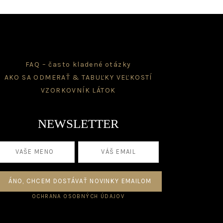
on
sen
the
product
page
duct
e
FAQ – často kladené otázky
AKO SA ODMERAŤ & TABUĽKY VEĽKOSTÍ
VZORKOVNÍK LÁTOK
NEWSLETTER
OCHRANA OSOBNÝCH ÚDAJOV