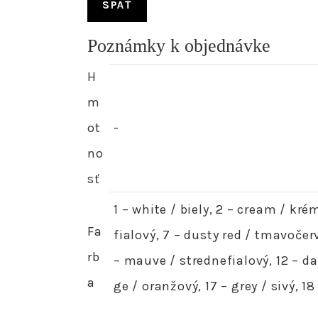
SPÄŤ
Poznámky k objednávke
H
m
ot
-
no
sť
1 – white / biely, 2 – cream / kr
Fa
fialový, 7 – dusty red / tmavočerv
rb
– mauve / strednefialový, 12 – da
a
ge / oranžový, 17 – grey / sivý, 1