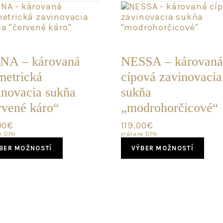
LEDNÝ
POSLEDNÝ
KUS
NA – károvaná
NESSA – károvaná
metrická
cípová zavinovacia
inovacia sukňa
sukňa
rvené káro“
„modrohorčicové“
00
€
119.00
€
e DPH
vrátane DPH
This
This
BER MOŽNOSTÍ
VÝBER MOŽNOSTÍ
product
pro
has
has
multiple
mult
variants.
vari
The
The
options
opti
may
may