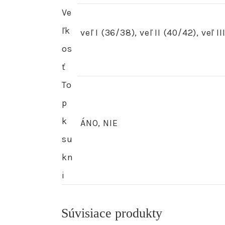
Ve
ľk
veľ I (36/38), veľ II (40/42), veľ I
os
ť
To
p
k
ÁNO, NIE
su
kn
i
Súvisiace produkty