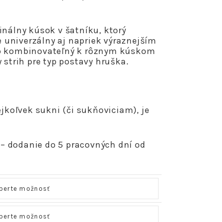
inálny kúsok v šatníku, ktorý
Je univerzálny aj napriek výraznejším
ko kombinovateľný k rôznym kúskom
 strih pre typ postavy hruška.
ejkoľvek sukni (či sukňoviciam), je
 dodanie do 5 pracovných dní od