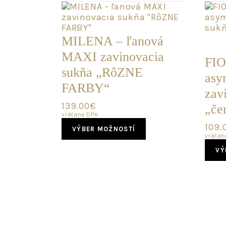
POS
MILENA – ľanová
KUS
MAXI zavinovacia
FIO
sukňa „RôZNE
asy
FARBY“
zav
139.00
€
„če
vrátane DPH
This
109.
VÝBER MOŽNOSTÍ
product
vrátan
has
VÝ
multiple
variants.
The
options
may
be
chosen