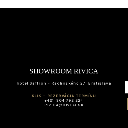
be
be
chosen
cho
on
on
the
the
product
pro
page
pag
SHOWROOM RIVICA
hotel Saffron – Radlinského 27, Bratislava
KLIK – REZERVÁCIA TERMÍNU
+421 904 792 224
RIVICA@RIVICA.SK