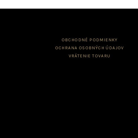
on
the
product
page
OBCHODNÉ PODMIENKY
OCHRANA OSOBNÝCH ÚDAJOV
VRÁTENIE TOVARU