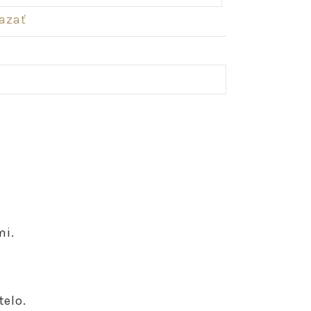
azať
mi.
telo.