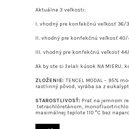
Aktuálne 3 veľkosti:
I. vhodný pre konfekčnú veľkosť 36/
II. vhodný pre konfekčnú veľkosť 40
III. vhodný pre konfekčnú veľkosť 4
Ak by ste si želali kúsok NA MIERU, 
ZLOŽENIE:
TENCEL MODAL – 95% moda
rastlinný pôvod, vyrába sa z eukalyp
STAROSTLIVOSŤ:
Prať na jemnom rež
tetrachlóretánom, monofluortrichlo
maximálnej teplote 110 °C bez napar