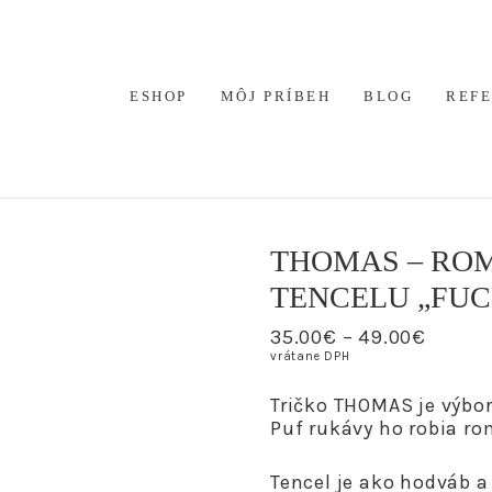
ESHOP
MÔJ PRÍBEH
BLOG
REF
THOMAS – ROM
TENCELU „FUC
35.00
€
–
49.00
€
vrátane DPH
Tričko THOMAS je výbo
Puf rukávy ho robia 
Tencel je ako hodváb a