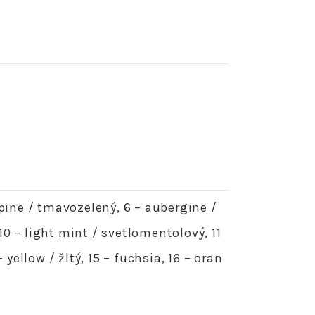
– pine / tmavozelený, 6 – aubergine /
, 10 – light mint / svetlomentolový, 11
ellow / žltý, 15 – fuchsia, 16 – oran