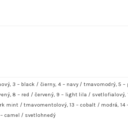
émový, 3 – black / čierny, 4 – navy / tmavomodrý, 5 
ený, 8 – red / červený, 9 – light lila / svetlofialový
rk mint / tmavomentolový, 13 – cobalt / modrá, 14 – y
8 – camel / svetlohnedý