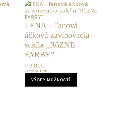
LENA – ľanová
áčková zavinovacia
sukňa „RôZNE
FARBY“
119.00
€
vrátane DPH
This
VÝBER MOŽNOSTÍ
product
has
duct
multiple
variants.
iple
The
ants.
options
may
ons
be
chosen