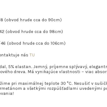
38 (obvod hrude cca do 90cm)
/42 (obvod hrude cca do 98cm)
4/46 (obvod hrude cca do 106cm)
kontaktuje nás
TU
l, 5% elastan. Jemný, príjemne splývavý, elegant
tového dreva. Má vynikajúce vlastnosti – viac absor
ime pri maximálnej teplote 30 °C. Nesušiť v sušičk
rmetánom a všetkými rozpúšťadlami uvedenými po
ovania!