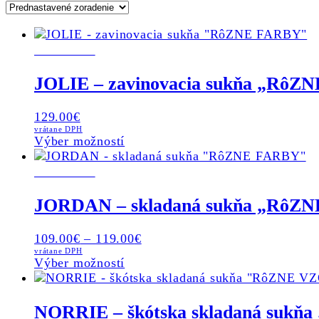
NOVINKA
JOLIE – zavinovacia sukňa „RôZ
129.00
€
vrátane DPH
This
Výber možností
product
NOVINKA
has
multiple
variants.
JORDAN – skladaná sukňa „RôZ
The
options
109.00
€
–
119.00
€
may
vrátane DPH
be
This
Výber možností
chosen
product
on
has
the
multiple
NORRIE – škótska skladaná suk