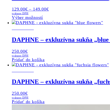
product
variants.
page
The
129.00
€
–
149.00
€
options
vrátane DPH
may
This
Výber možností
be
product
chosen
SKLADOM
has
on
multiple
the
variants.
DAPHNE – exkluzívna sukňa „blue 
product
The
page
options
250.00
€
may
vrátane DPH
be
Pridať do košíka
chosen
on
SKLADOM
the
product
DAPHNE – exkluzívna sukňa „fuchs
page
250.00
€
vrátane DPH
Pridať do košíka