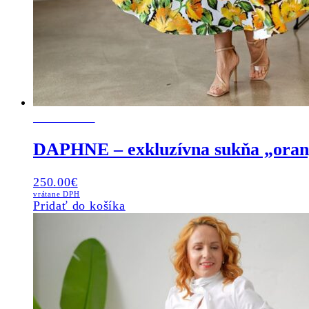
SKLADOM
DAPHNE – exkluzívna sukňa „oran
250.00
€
vrátane DPH
Pridať do košíka