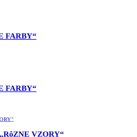
NE FARBY“
NE FARBY“
ňa „RôZNE VZORY“