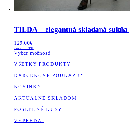
NOVINKA
TILDA – elegantná skladaná suk
129.00
€
vrátane DPH
This
Výber možností
product
Primary
VŠETKY PRODUKTY
has
multiple
Sidebar
DARČEKOVÉ POUKÁŽKY
variants.
The
NOVINKY
options
may
AKTUÁLNE SKLADOM
be
chosen
POSLEDNÉ KUSY
on
the
VÝPREDAJ
product