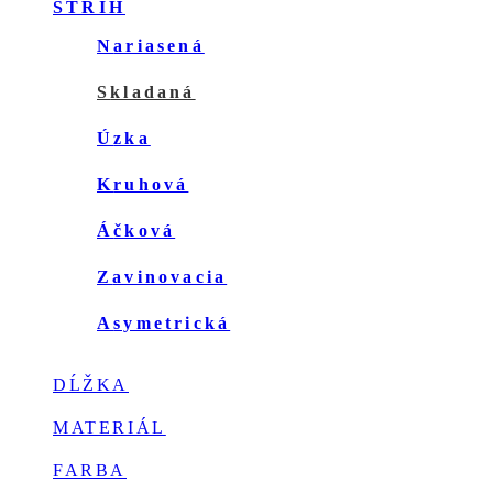
page
STRIH
nariasená
skladaná
úzka
kruhová
áčková
zavinovacia
asymetrická
DĹŽKA
MATERIÁL
FARBA