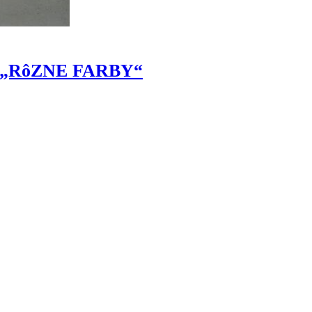
ňa „RôZNE FARBY“