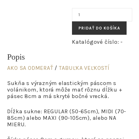
množstvo
AMY
-
PRIDAŤ DO KOŠÍKA
letná
károvaná
Katalógové číslo:
-
sukňa
"lime-
Popis
lilac"
AKO SA ODMERAŤ
/
TABUĽKA VEĽKOSTÍ
Sukňa s výrazným elastickým páscom s
volánikom, ktorá môže mať rôznu dĺžku +
pásec 8cm a má skryté bočné vrecká.
Dĺžka sukne: REGULAR (50-65cm), MIDI (70-
85cm) alebo MAXI (90-105cm), alebo NA
MIERU.