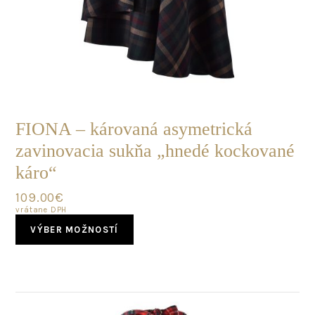
POSLEDNÝ
KUS
FIONA – károvaná asymetrická
zavinovacia sukňa „hnedé kockované
káro“
109.00
€
vrátane DPH
This
VÝBER MOŽNOSTÍ
product
has
multiple
variants.
The
options