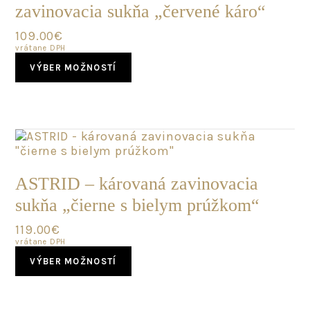
zavinovacia sukňa „červené káro“
109.00
€
vrátane DPH
This
VÝBER MOŽNOSTÍ
product
has
multiple
variants.
The
options
may
SKLADOM
be
ASTRID – károvaná zavinovacia
chosen
sukňa „čierne s bielym prúžkom“
on
the
119.00
€
product
vrátane DPH
page
This
VÝBER MOŽNOSTÍ
product
has
multiple