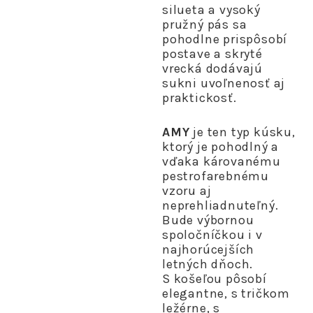
silueta a vysoký
pružný pás sa
pohodlne prispôsobí
postave a skryté
vrecká dodávajú
sukni uvoľnenosť aj
praktickosť.
AMY
je ten typ kúsku,
ktorý je pohodlný a
vďaka károvanému
pestrofarebnému
vzoru aj
neprehliadnuteľný.
Bude výbornou
spoločníčkou i v
najhorúcejších
letných dňoch.
S košeľou pôsobí
elegantne, s tričkom
ležérne, s