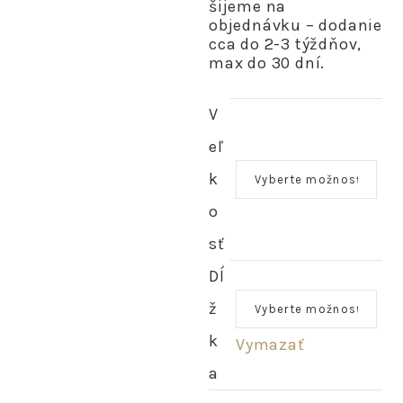
šijeme na
objednávku – dodanie
cca do 2-3 týždňov,
max do 30 dní.
V
eľ
k
o
sť
Dĺ
ž
k
Vymazať
a