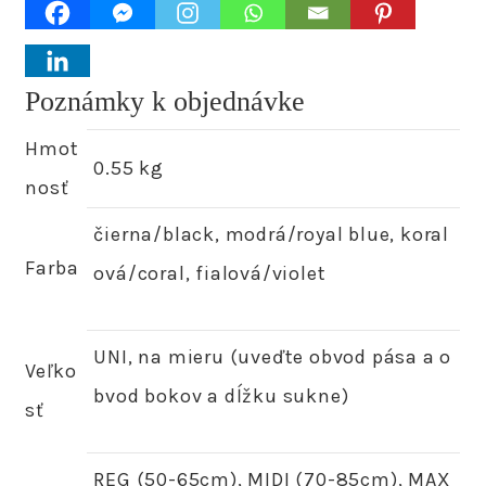
Poznámky k objednávke
Hmot
0.55 kg
nosť
čierna/black, modrá/royal blue, koral
Farba
ová/coral, fialová/violet
UNI, na mieru (uveďte obvod pása a o
Veľko
bvod bokov a dĺžku sukne)
sť
REG (50-65cm), MIDI (70-85cm), MAX