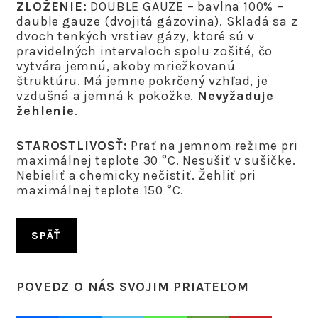
ZLOŽENIE:
DOUBLE GAUZE – bavlna 100% –
dauble gauze (dvojitá gázovina). Skladá sa z
dvoch tenkých vrstiev gázy, ktoré sú v
pravidelných intervaloch spolu zošité, čo
vytvára jemnú, akoby mriežkovanú
štruktúru. Má jemne pokrčený vzhľad, je
vzdušná a jemná k pokožke.
N
evyžaduje
žehlenie
.
STAROSTLIVOSŤ:
Prať na jemnom režime pri
maximálnej teplote 30 °C. Nesušiť v sušičke.
Nebieliť a chemicky nečistiť. Žehliť pri
maximálnej teplote 150 °C.
SPÄŤ
POVEDZ O NÁS SVOJIM PRIATEĽOM