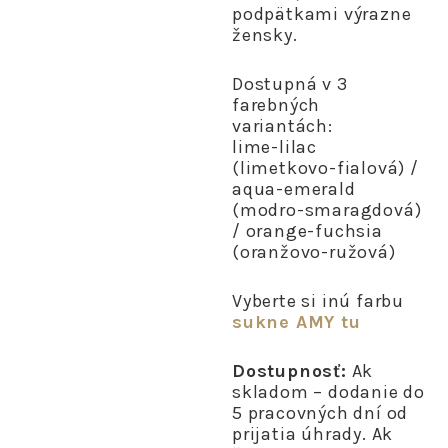
podpätkami výrazne
žensky.
Dostupná v 3
farebných
variantách:
lime-lilac
(limetkovo-fialová) /
aqua-emerald
(modro-smaragdová)
/ orange-fuchsia
(oranžovo-ružová)
Vyberte si inú farbu
sukne AMY tu
Dostupnosť:
Ak
skladom – dodanie do
5 pracovných dní od
prijatia úhrady. Ak