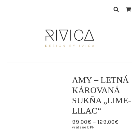
Skip
Skip
to
to
primary
main
navigation
content
AMY – LETNÁ
KÁROVANÁ
SKLADOM
SUKŇA „LIME-
LILAC“
99.00
€
–
129.00
€
vrátane DPH