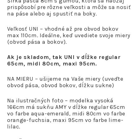
Šírka pásca 8cm s gumou, ktorá sa naozaj
prispôsobí pre rôzne veľkosti a môže sa nosiť
na páse alebo aj spustiť na boky.
Veľkosť UNI – vhodné až pre obvod bokov
max 110cm. Ideálne, keď uvediete svoje miery
(obvod pása a bokov).
Ak je skladom, tak UNI v dĺžke regular
65cm, midi 80cm, maxi 95cm.
NA MIERU – ušijeme na Vaše miery (uveďte
obvod pása, obvod bokov, dĺžku sukne)
Na ilustračných foto – modelka vysoká
166cm má sukňu AMY v dĺžke regular 65cm
vo farbe aqua-emerald, midi 80cm vo farbe
orange-fuchsia, maxi 95cm vo farbe lime-
lilac.