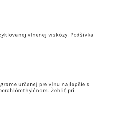
yklovanej vlnenej viskózy. Podšívka
grame určenej pre vlnu najlepšie s
perchlórethylénom. Žehliť pri