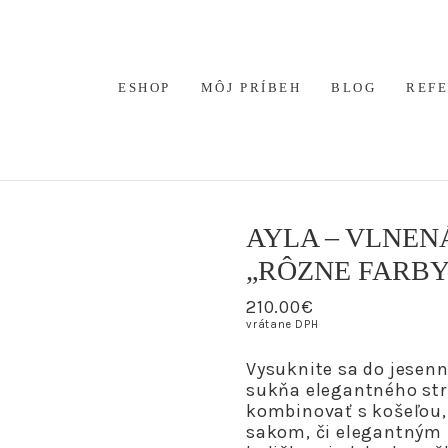
ESHOP
MÔJ PRÍBEH
BLOG
REF
AYLA – VLNEN
„RÔZNE FARBY
210.00
€
vrátane DPH
Vysuknite sa do jesenn
sukňa elegantného str
kombinovať s košeľou,
sakom, či elegantným 