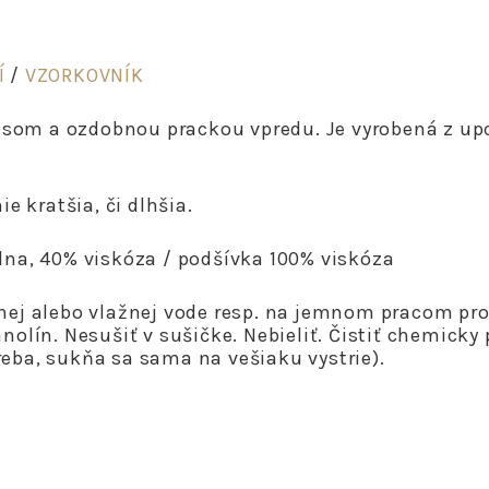
prackou
"RôZNE
FARBY"
Í
/
VZORKOVNÍK
psom a ozdobnou prackou vpredu. Je vyrobená z upc
e kratšia, či dlhšia.
na, 40% viskóza / podšívka 100% viskóza
nej alebo vlažnej vode resp. na jemnom pracom pro
lín. Nesušiť v sušičke. Nebieliť. Čistiť chemicky 
treba, sukňa sa sama na vešiaku vystrie).