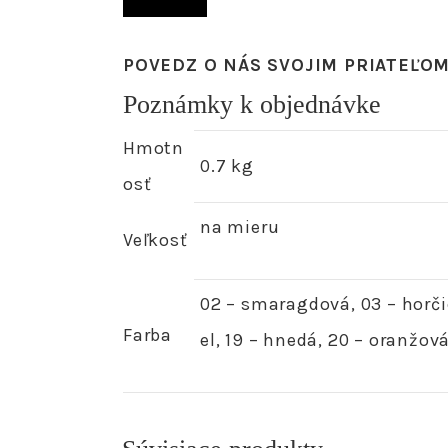
POVEDZ O NÁS SVOJIM PRIATEĽO
Poznámky k objednávke
Hmotn
0.7 kg
osť
na mieru
Veľkosť
02 – smaragdová, 03 – horčic
Farba
el, 19 – hnedá, 20 – oranžová