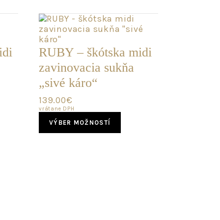
idi
RUBY – škótska midi
zavinovacia sukňa
„sivé káro“
139.00
€
vrátane DPH
This
VÝBER MOŽNOSTÍ
duct
product
has
iple
multiple
ants.
variants.
The
ons
options
may
be
sen
chosen
on