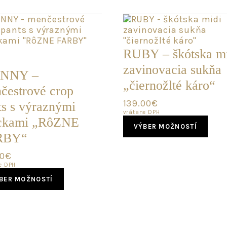
LEDNÝ
RUBY – škótska m
zavinovacia sukňa
NNY –
„čiernožlté káro“
čestrové crop
139.00
€
ts s výraznými
vrátane DPH
This
ckami „RôZNE
VÝBER MOŽNOSTÍ
pro
RBY“
has
mult
00
€
vari
e DPH
This
The
BER MOŽNOSTÍ
product
opti
has
may
multiple
be
variants.
cho
The
on