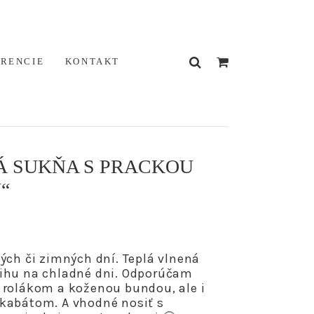
ERENCIE
KONTAKT
Á SUKŇA S PRACKOU
“
ých či zimných dní. Teplá vlnená
ihu na chladné dni. Odporúčam
 rolákom a koženou bundou, ale i
kabátom. A vhodné nosiť s