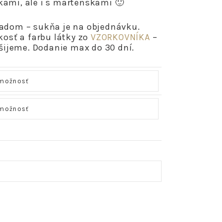
kami, ale i s martenskami 🙂
ladom – sukňa je na objednávku.
kosť a farbu látky zo
VZORKOVNÍKA
–
šijeme. Dodanie max do 30 dní.