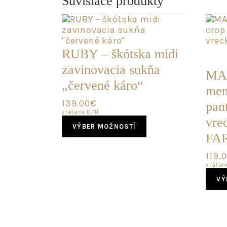
Súvisiace produkty
POS
RUBY – škótska midi
KUS
zavinovacia sukňa
MA
„červené káro“
men
139.00
€
pan
vrátane DPH
This
vre
VÝBER MOŽNOSTÍ
product
FA
has
multiple
119.
variants.
vrátan
The
VÝ
options
may
be
chosen
on