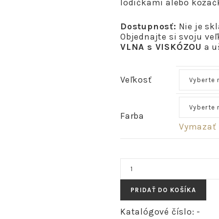
lodičkami alebo kozač
Dostupnosť:
Nie je sk
Objednajte si svoju veľ
VLNA s VISKÓZOU
a u
Veľkosť
Farba
Vymazať
množstvo
AYLA
-
PRIDAŤ DO KOŠÍKA
vlnená
sukňa
Katalógové číslo:
-
s