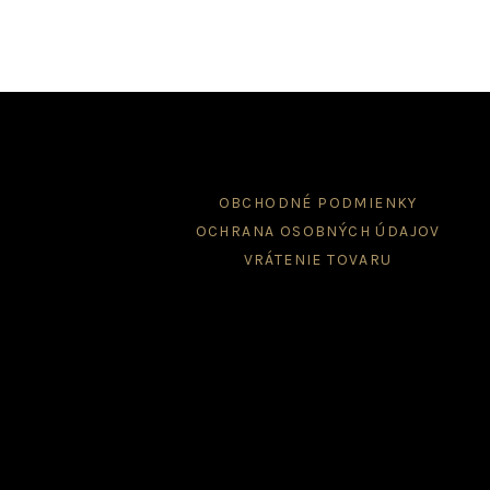
the
product
page
OBCHODNÉ PODMIENKY
OCHRANA OSOBNÝCH ÚDAJOV
VRÁTENIE TOVARU