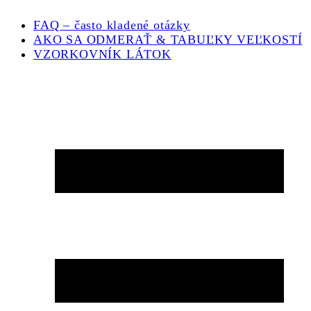
FAQ – často kladené otázky
AKO SA ODMERAŤ & TABUĽKY VEĽKOSTÍ
VZORKOVNÍK LÁTOK