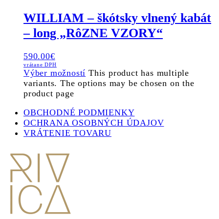
WILLIAM – škótsky vlnený kabát
– long „RôZNE VZORY“
590.00
€
vrátane DPH
Výber možností
This product has multiple
variants. The options may be chosen on the
product page
OBCHODNÉ PODMIENKY
OCHRANA OSOBNÝCH ÚDAJOV
VRÁTENIE TOVARU