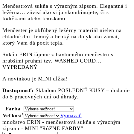
Menčestrová sukňa s výrazným zipsom. Elegantná i
ležérna… závisí ako si ju skombinujete, či s
lodičkami alebo teniskami.
Menčester je obľúbený ležérny materiál nielen na
chladné dni. Jemný a hebký na dotyk ako zamat,
ktorý Vám dá pocit tepla.
Sukňu ERIN šijeme z bavlneného menčestru s
hrubšími pruhmi tzv. WASHED CORD…
VYPREDANÝ
A novinkou je MINI dĺžka!
Dostupnosť:
Skladom POSLEDNÉ KUSY – dodanie
do 5 pracovných dní od úhrady.
Farba
Veľkosť
Vymazať
množstvo ERIN - menčestrová sukňa s výrazným
zipsom - MINI "RôZNE FARBY"