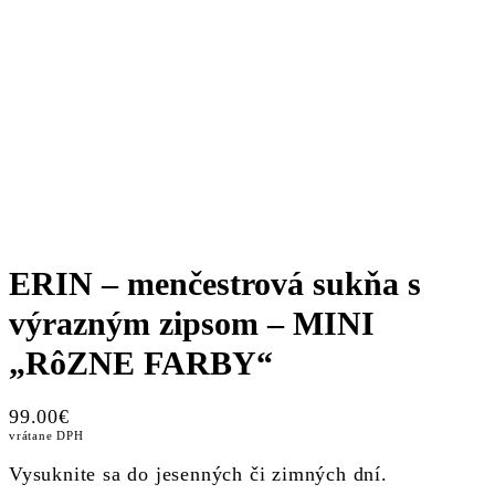
ERIN – menčestrová sukňa s
výrazným zipsom – MINI
„RôZNE FARBY“
99.00
€
vrátane DPH
Vysuknite sa do jesenných či zimných dní.