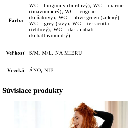
WC – burgundy (bordový), WC – marine
(tmavomodrý), WC – cognac
(koňakový), WC – olive green (zelený),
Farba
WC – grey (sivý), WC – terracotta
(tehlový), WC – dark cobalt
(kobaltovomodrý)
Veľkosť
S/M, M/L, NA MIERU
Vrecká
ÁNO, NIE
Súvisiace produkty