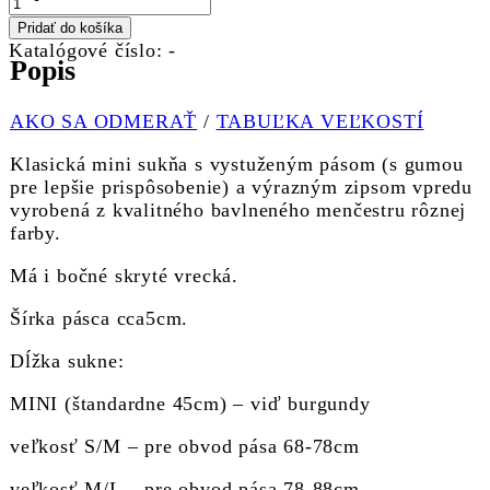
Pridať do košíka
Katalógové číslo:
-
Popis
AKO SA ODMERAŤ
/
TABUĽKA VEĽKOSTÍ
Klasická mini sukňa s vystuženým pásom (s gumou
pre lepšie prispôsobenie) a výrazným zipsom vpredu
vyrobená z kvalitného bavlneného menčestru rôznej
farby.
Má i bočné skryté vrecká.
Šírka pásca cca5cm.
Dĺžka sukne:
MINI (štandardne 45cm) – viď burgundy
veľkosť S/M – pre obvod pása 68-78cm
veľkosť M/L – pre obvod pása 78-88cm