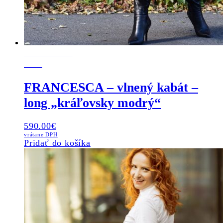
POSLEDNÝ
KUS
FRANCESCA – vlnený kabát –
long „kráľovsky modrý“
590.00
€
vrátane DPH
Pridať do košíka