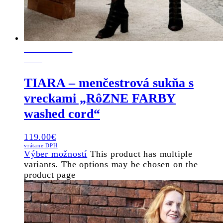
POSLEDNÝ
KUS
TIARA – menčestrová sukňa s
vreckami „RôZNE FARBY
washed cord“
119.00
€
vrátane DPH
Výber možností
This product has multiple
variants. The options may be chosen on the
product page