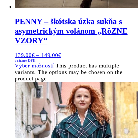
PENNY – škótska úzka sukňa s
asymetrickým volánom „RôZNE
VZORY“
139.00
€
–
149.00
€
vrátane DPH
Výber možností
This product has multiple
variants. The options may be chosen on the
product page