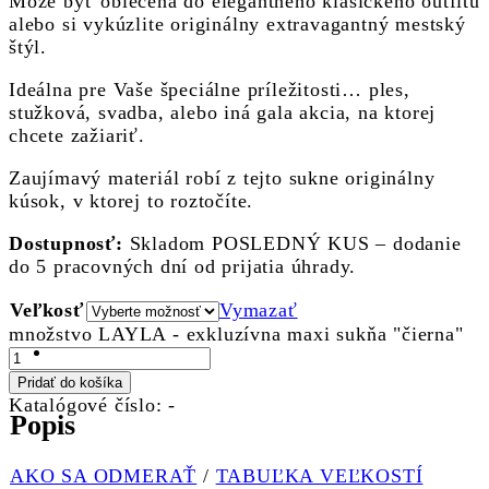
Môže byť oblečená do elegantného klasického outfitu
alebo si vykúzlite originálny extravagantný mestský
štýl.
Ideálna pre Vaše špeciálne príležitosti… ples,
stužková, svadba, alebo iná gala akcia, na ktorej
chcete zažiariť.
Zaujímavý materiál robí z tejto sukne originálny
kúsok, v ktorej to roztočíte.
Dostupnosť:
Skladom POSLEDNÝ KUS – dodanie
do 5 pracovných dní od prijatia úhrady.
Veľkosť
Vymazať
množstvo LAYLA - exkluzívna maxi sukňa "čierna"
Pridať do košíka
Katalógové číslo:
-
Popis
AKO SA ODMERAŤ
/
TABUĽKA VEĽKOSTÍ