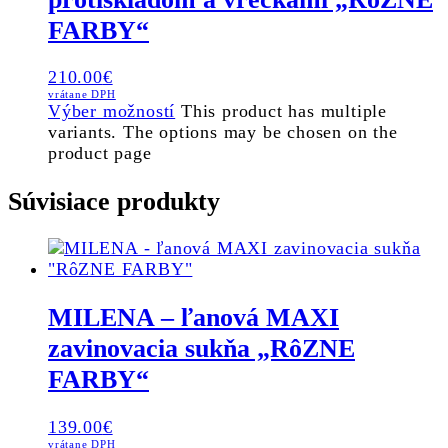
FARBY“
210.00
€
vrátane DPH
Výber možností
This product has multiple
variants. The options may be chosen on the
product page
Súvisiace produkty
MILENA – ľanová MAXI
zavinovacia sukňa „RôZNE
FARBY“
139.00
€
vrátane DPH