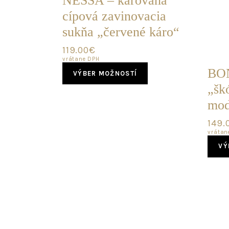
NESSA – károvaná
cípová zavinovacia
sukňa „červené káro“
119.00
€
vrátane DPH
This
BON
VÝBER MOŽNOSTÍ
product
„šk
has
multiple
mod
variants.
The
149.
options
vrátan
may
VÝ
be
chosen
on
the
product
page