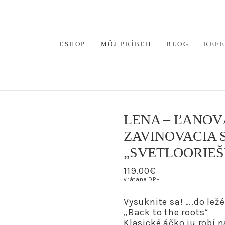
ESHOP
MÔJ PRÍBEH
BLOG
REF
LENA – ĽANO
ZAVINOVACIA 
„SVETLOORIE
119.00
€
vrátane DPH
Vysuknite sa! ….do lež
„Back to the roots“
Klasické áčko ju robí