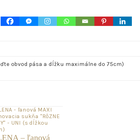
M
eďte obvod pása a dĺžku maximálne do 75cm)
ENA – ľanová