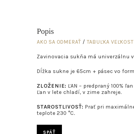
Popis
AKO SA ODMERAŤ
/
TABUĽKA VEĽKOST
Zavinovacia sukňa má univerzálnu v
Dĺžka sukne je 65cm + pásec vo form
ZLOŽENIE:
ĽAN – predpraný 100% ľan
Ľan v lete chladí, v zime zahreje.
STAROSTLIVOSŤ:
Prať pri maximálnej
teplote 230 °C.
SPÄŤ