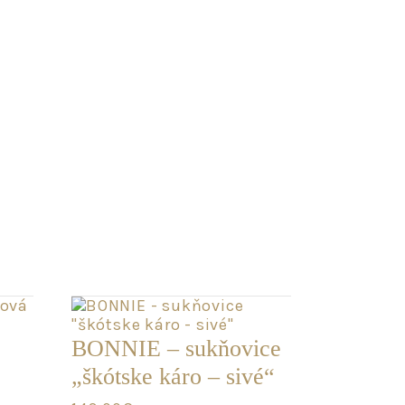
BONNIE – sukňovice
„škótske káro – sivé“