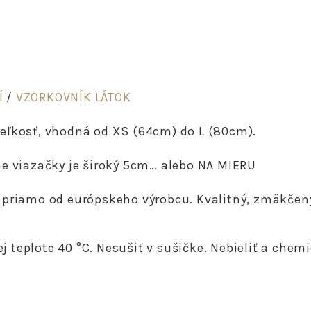
Í
/
VZORKOVNÍK LÁTOK
eľkosť, vhodná od XS (64cm) do L (80cm).
e viazačky je široký 5cm… alebo NA MIERU
 priamo od európskeho výrobcu. Kvalitný, zmäkčený
 teplote 40 °C. Nesušiť v sušičke. Nebieliť a chemi