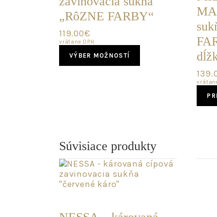
zavinovacia sukňa
MAX
„RôZNE FARBY“
suk
119.00
€
FAR
vrátane DPH
This
dĺž
VÝBER MOŽNOSTÍ
product
has
139.
multiple
vrátan
variants.
PR
The
options
may
be
chosen
Súvisiace produkty
on
the
product
page
POSLEDNÝ
KUS