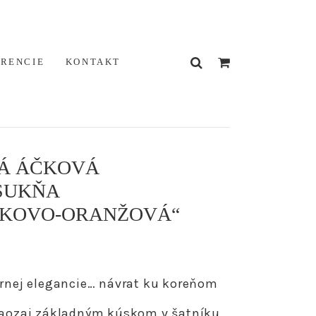
ERENCIE
KONTAKT
VÁ ÁČKOVÁ
SUKŇA
ŠKOVO-ORANŽOVÁ“
érnej elegancie… návrat ku koreňom
 naozaj základným kúskom v šatníku