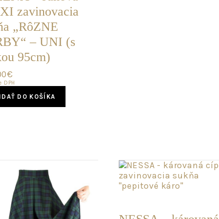
I zavinovacia
ňa „RôZNE
BY“ – UNI (s
kou 95cm)
00
€
e DPH
IDAŤ DO KOŠÍKA
POSLEDNÝ
KUS