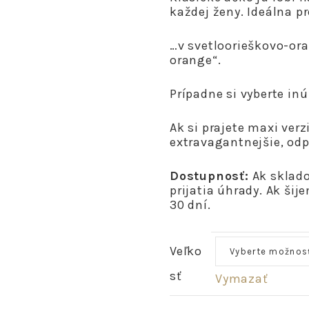
každej ženy. Ideálna p
…v svetloorieškovo-ora
orange“.
Prípadne si vyberte in
Ak si prajete maxi verz
extravagantnejšie, o
Dostupnosť:
Ak sklado
prijatia úhrady. Ak ši
30 dní.
Veľko
sť
Vymazať