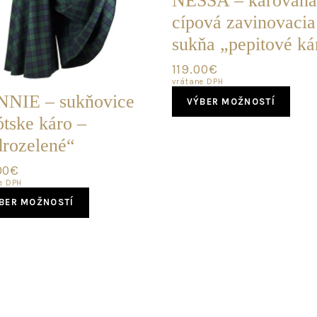
NESSA – károvaná
cípová zavinovacia
sukňa „pepitové ká
119.00
€
vrátane DPH
This
NIE – sukňovice
VÝBER MOŽNOSTÍ
pro
ótske káro –
has
mult
rozelené“
vari
The
00
€
opti
e DPH
This
may
BER MOŽNOSTÍ
product
be
has
cho
multiple
on
variants.
the
The
pro
options
pag
may
be