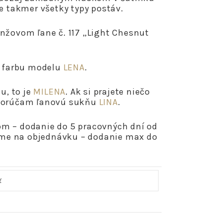
re takmer všetky typy postáv.
nžovom ľane č. 117 „Light Chesnut
ú farbu modelu
LENA
.
iu, to je
MILENA
. Ak si prajete niečo
dporúčam ľanovú sukňu
LINA
.
m – dodanie do 5 pracovných dní od
jeme na objednávku – dodanie max do