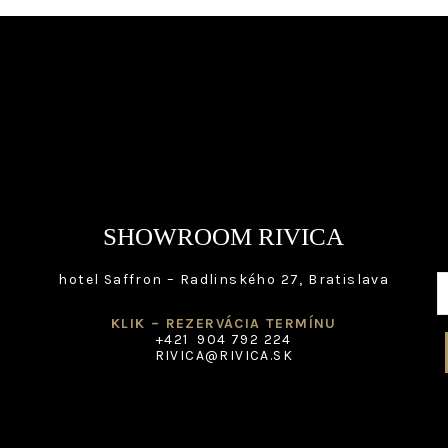
chosen
on
the
product
page
SHOWROOM RIVICA
hotel Saffron – Radlinského 27, Bratislava
KLIK – REZERVÁCIA TERMÍNU
+421 904 792 224
RIVICA@RIVICA.SK