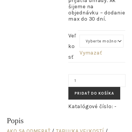
prijatia úhrady. Ak
šijeme na
objednávku – dodanie
max do 30 dní.
Veľ
ko
Vymazať
sť
množstvo
LINA
-
PRIDAŤ DO KOŠÍKA
ľanová
cípová
Katalógové číslo:
-
zavinovacia
sukňa
Popis
"čierna
bodkovaná"
AKO SA ODMERAŤ
/
TABUĽKA VEĽKOSTÍ
/