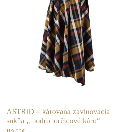
on
the
product
page
POSLEDNÝ
KUS
ASTRID – károvaná zavinovacia
sukňa „modrohorčicové káro“
119.00
€