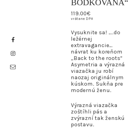
BODKOVANÁ“
119.00
€
vrátane DPH
Vysuknite sa! ….do
ležérnej
extravagancie…
návrat ku koreňom
„Back to the roots“
Asymetria a výrazná
viazačka ju robí
naozaj originálnym
kúskom. Sukňa pre
modernú ženu.
Výrazná viazačka
zoštíhli pás a
zvýrazní tak ženskú
postavu.