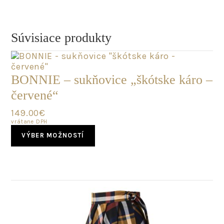
has
multiple
variants.
The
Súvisiace produkty
options
may
be
chosen
BONNIE – sukňovice „škótske káro –
on
červené“
the
product
149.00
€
page
vrátane DPH
This
VÝBER MOŽNOSTÍ
product
has
multiple
variants.
The
options
may
be
chosen