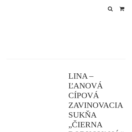
Skip
Skip
to
to
primary
main
navigation
content
LINA –
ĽANOVÁ
CÍPOVÁ
ZAVINOVACIA
SUKŇA
„ČIERNA