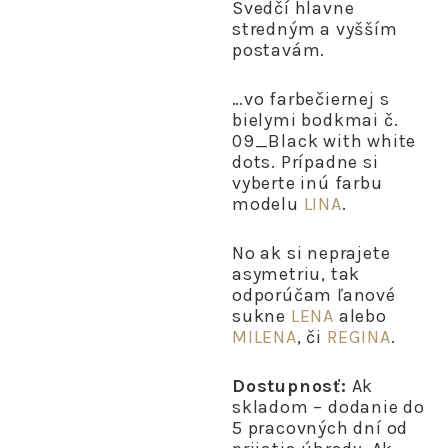
Svedčí hlavne
stredným a vyšším
postavám.
…vo farbečiernej s
bielymi bodkmai č.
09_Black with white
dots. Prípadne si
vyberte inú farbu
modelu
LINA
.
No ak si neprajete
asymetriu, tak
odporúčam ľanové
sukne
LENA
alebo
MILENA
, či
REGINA
.
Dostupnosť:
Ak
skladom – dodanie do
5 pracovných dní od