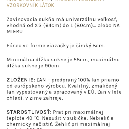
VZORKOVNÍK LÁTOK
Zavinovacia sukňa má univerzálnu veľkosť,
vhodná od XS (64cm) do L (80cm)… alebo NA
MIERU
Pásec vo forme viazačky je široký 8cm.
Minimálna dĺžka sukne je 55cm, maximálne
dĺžka sukne je 90cm.
ZLOŽENIE:
ĽAN – predpraný 100% ľan priamo
od európskeho výrobcu. Kvalitný, zmäkčený
ľan vypestovaný a spracovaný v EÚ. Ľan v lete
chladí, v zime zahreje.
STAROSTLIVOSŤ:
Prať pri maximálnej
teplote 40 °C. Nesušiť v sušičke. Nebieliť a
chemicky nečistiť. Žehliť pri maximálnej