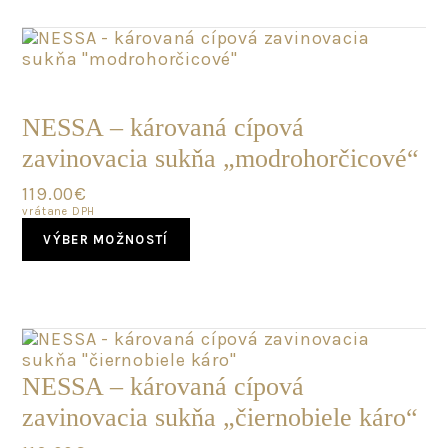
variants.
The
options
may
POSLEDNÝ
be
KUS
chosen
NESSA – károvaná cípová
on
zavinovacia sukňa „modrohorčicové“
the
product
119.00
€
page
vrátane DPH
This
VÝBER MOŽNOSTÍ
product
has
multiple
variants.
The
options
may
NESSA – károvaná cípová
be
zavinovacia sukňa „čiernobiele káro“
chosen
on