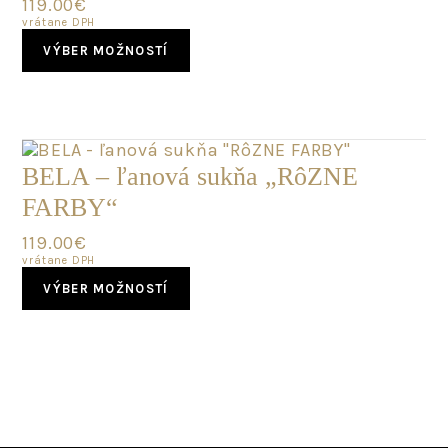
119.00
€
the
vrátane DPH
product
This
page
VÝBER MOŽNOSTÍ
product
has
multiple
variants.
The
options
BELA – ľanová sukňa „RôZNE
may
FARBY“
be
chosen
119.00
€
on
vrátane DPH
the
This
product
VÝBER MOŽNOSTÍ
product
page
has
multiple
variants.
The
options
may
be