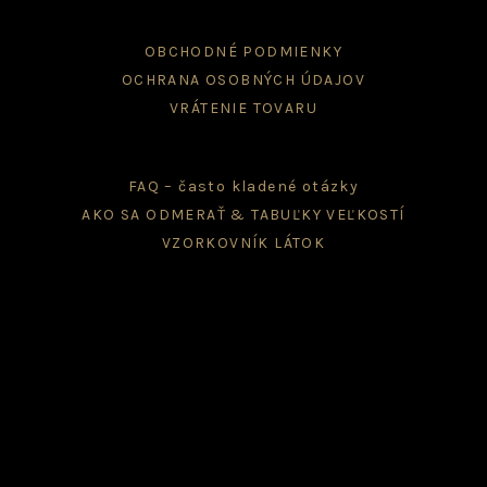
chosen
on
OBCHODNÉ PODMIENKY
the
OCHRANA OSOBNÝCH ÚDAJOV
product
page
VRÁTENIE TOVARU
FAQ – často kladené otázky
AKO SA ODMERAŤ & TABUĽKY VEĽKOSTÍ
VZORKOVNÍK LÁTOK