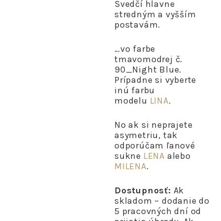
Svedčí hlavne
stredným a vyšším
postavám.
…vo farbe
tmavomodrej č.
90_Night Blue.
Prípadne si vyberte
inú farbu
modelu
LINA
.
No ak si neprajete
asymetriu, tak
odporúčam ľanové
sukne
LENA
alebo
MILENA
.
Dostupnosť:
Ak
skladom – dodanie do
5 pracovných dní od