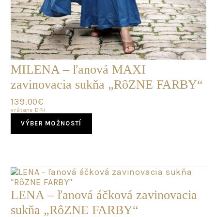
MILENA – ľanová MAXI
zavinovacia sukňa „RôZNE FARBY“
139.00
€
vrátane DPH
This
VÝBER MOŽNOSTÍ
product
has
multiple
variants.
The
options
may
LENA – ľanová áčková zavinovacia
be
sukňa „RôZNE FARBY“
chosen