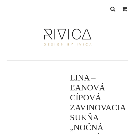
Skip
Skip
to
to
primary
main
navigation
content
LINA –
ĽANOVÁ
CÍPOVÁ
ZAVINOVACIA
SUKŇA
„NOČNÁ