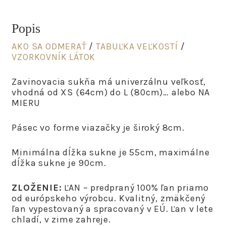
Popis
AKO SA ODMERAŤ
/
TABUĽKA VEĽKOSTÍ
/
VZORKOVNÍK LÁTOK
Zavinovacia sukňa má univerzálnu veľkosť,
vhodná od XS (64cm) do L (80cm)… alebo NA
MIERU
Pásec vo forme viazačky je široký 8cm.
Minimálna dĺžka sukne je 55cm, maximálne
dĺžka sukne je 90cm.
ZLOŽENIE:
ĽAN – predpraný 100% ľan priamo
od európskeho výrobcu. Kvalitný, zmäkčený
ľan vypestovaný a spracovaný v EÚ. Ľan v lete
chladí, v zime zahreje.