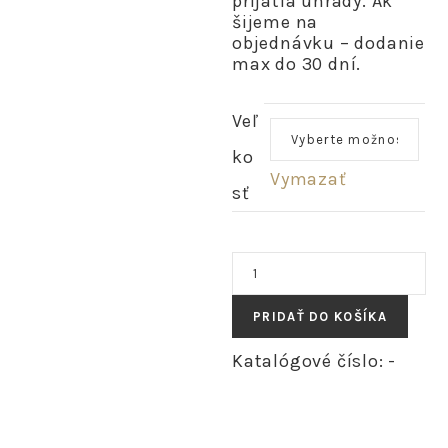
prijatia úhrady. Ak
šijeme na
objednávku – dodanie
max do 30 dní.
Veľ
ko
Vymazať
sť
množstvo
LINA
-
PRIDAŤ DO KOŠÍKA
ľanová
cípová
Katalógové číslo:
-
zavinovacia
sukňa
"nočná
modrá"