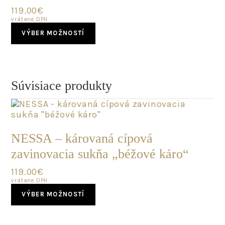
on
119.00
€
the
vrátane DPH
product
This
page
VÝBER MOŽNOSTÍ
product
has
multiple
variants.
The
Súvisiace produkty
options
may
be
chosen
SKLADOM
on
NESSA – károvaná cípová
the
zavinovacia sukňa „béžové káro“
product
page
119.00
€
vrátane DPH
This
VÝBER MOŽNOSTÍ
product
has
multiple