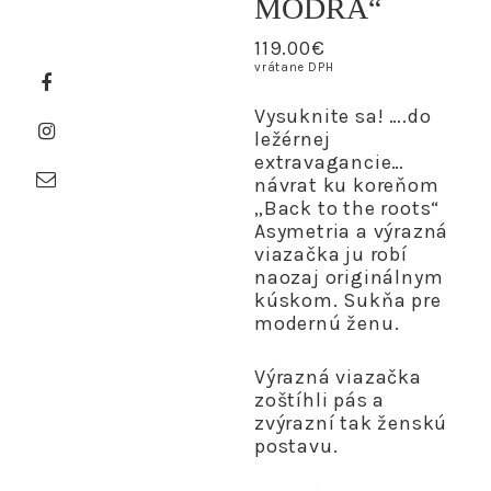
MODRÁ“
119.00
€
vrátane DPH
Vysuknite sa! ….do
ležérnej
extravagancie…
návrat ku koreňom
„Back to the roots“
Asymetria a výrazná
viazačka ju robí
naozaj originálnym
kúskom. Sukňa pre
modernú ženu.
Výrazná viazačka
zoštíhli pás a
zvýrazní tak ženskú
postavu.