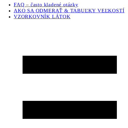
may
FAQ – často kladené otázky
be
AKO SA ODMERAŤ & TABUĽKY VEĽKOSTÍ
chosen
VZORKOVNÍK LÁTOK
on
the
product
page