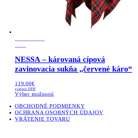
POSLEDNÝ
KUS
NESSA – károvaná cípová
zavinovacia sukňa „červené káro“
119.00
€
vrátane DPH
This
Výber možností
product
OBCHODNÉ PODMIENKY
has
OCHRANA OSOBNÝCH ÚDAJOV
multiple
VRÁTENIE TOVARU
variants.
The
options