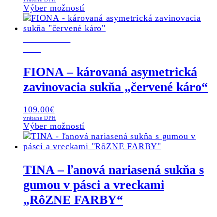
This
Výber možností
product
has
POSLEDNÝ
multiple
KUS
variants.
The
options
FIONA – károvaná asymetrická
may
zavinovacia sukňa „červené káro“
be
chosen
on
109.00
€
the
vrátane DPH
This
Výber možností
product
product
page
has
multiple
variants.
TINA – ľanová nariasená sukňa s
The
gumou v pásci a vreckami
options
may
„RôZNE FARBY“
be