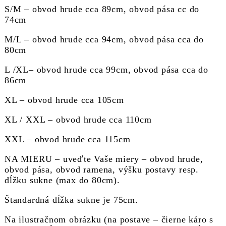
S/M – obvod hrude cca 89cm, obvod pása cc do
74cm
M/L – obvod hrude cca 94cm, obvod pása cca do
80cm
L /XL– obvod hrude cca 99cm, obvod pása cca do
86cm
XL – obvod hrude cca 105cm
XL / XXL – obvod hrude cca 110cm
XXL – obvod hrude cca 115cm
NA MIERU – uveďte Vaše miery – obvod hrude,
obvod pása, obvod ramena, výšku postavy resp.
dĺžku sukne (max do 80cm).
Štandardná dĺžka sukne je 75cm.
Na ilustračnom obrázku (na postave – čierne káro s