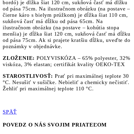
bordó) je dĺžka šiat 120 cm, sukňová časť má dĺžku
od pása 75cm. Na ilustračnom obrázku (na postave –
čierne káro s bielym prúžkom) je dĺžka šiat 110 cm,
sukňová časť má dĺžku od pása 65cm. Na
ilustračnom obrázku (na postave – kohútia stopa
menšia) je dĺžka šiat 120 cm, sukňová časť má dĺžku
od pása 75cm. Ak si prajete kratšiu dĺžku, uveďte do
poznámky v objednávke.
ZLOŽENIE:
POLYVISKÓZA – 65% polyester, 32%
viskóza, 3% elastan; certifikát kvality OEKO-TEX
STAROSTLIVOSŤ:
Prať pri maximálnej teplote 30
°C. Nesušiť v sušičke. Nebieliť a chemicky nečistiť.
Žehliť pri maximálnej teplote 110 °C.
SPÄŤ
POVEDZ O NÁS SVOJIM PRIATEĽOM