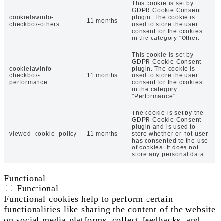
This cookie is set by
GDPR Cookie Consent
cookielawinfo-
plugin. The cookie is
11 months
checkbox-others
used to store the user
consent for the cookies
in the category "Other.
This cookie is set by
GDPR Cookie Consent
cookielawinfo-
plugin. The cookie is
checkbox-
11 months
used to store the user
performance
consent for the cookies
in the category
"Performance".
The cookie is set by the
GDPR Cookie Consent
plugin and is used to
viewed_cookie_policy
11 months
store whether or not user
has consented to the use
of cookies. It does not
store any personal data.
Functional
Functional
Functional cookies help to perform certain
functionalities like sharing the content of the website
on social media platforms, collect feedbacks, and