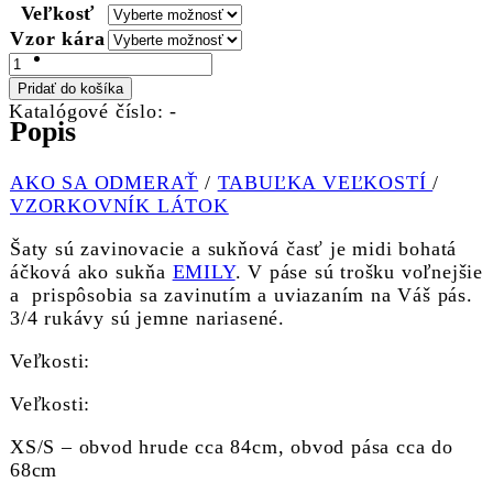
Veľkosť
Vzor kára
množstvo
MARGARET
Pridať do košíka
-
Katalógové číslo:
-
Popis
kárované
zavinovacie
šaty
AKO SA ODMERAŤ
/
TABUĽKA VEĽKOSTÍ
/
á
VZORKOVNÍK LÁTOK
la
EMILY
Šaty sú zavinovacie a sukňová časť je midi bohatá
"RôZNE
áčková ako sukňa
EMILY
. V páse sú trošku voľnejšie
VZORY"
a prispôsobia sa zavinutím a uviazaním na Váš pás.
3/4 rukávy sú jemne nariasené.
Veľkosti:
Veľkosti:
XS/S – obvod hrude cca 84cm, obvod pása cca do
68cm