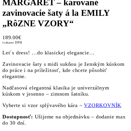
MARGARET – kárované
zavinovacie šaty á la EMILY
„RôZNE VZORY“
189.00
€
vrátane DPH
Let´s dress! …do klasickej elegancie…
Zavinovacie šaty s midi sukňou je ženským kúskom
do práce i na príležitosť, kde chcete pôsobiť
elegantne.
Nadčasová elegantná klasika je univerzálnym
kúskom v jesenno – zimnom šatníku.
Vyberte si vzor splývavého kára –
VZORKOVNÍK
Dostupnosť:
Ušijeme na objednávku – dodanie max
do 30 dní.