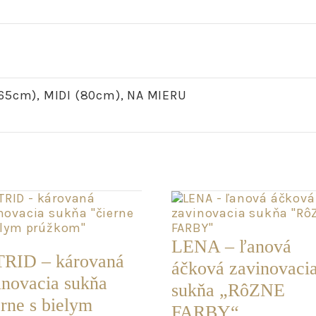
65cm), MIDI (80cm), NA MIERU
ADOM
LENA – ľanová
RID – károvaná
áčková zavinovaci
inovacia sukňa
sukňa „RôZNE
erne s bielym
FARBY“