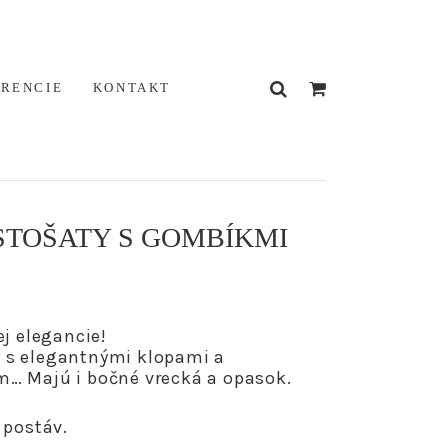
ERENCIE
KONTAKT
STOŠATY S GOMBÍKMI
ej elegancie!
 s elegantnými klopami a
… Majú i bočné vrecká a opasok.
 postáv.