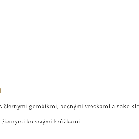
vestošaty
s
gombíkmi
Í
s čiernymi gombíkmi, bočnými vreckami a sako kl
y a čiernymi kovovými krúžkami.