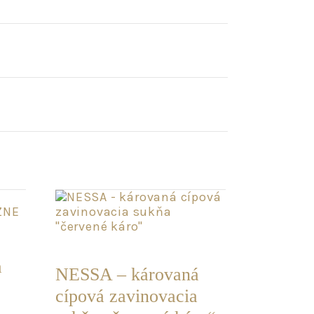
POSLEDNÝ
KUS
a
NESSA – károvaná
cípová zavinovacia