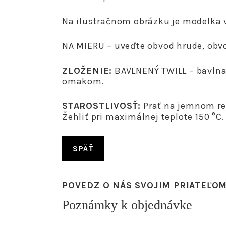
Na ilustračnom obrázku je modelka v
NA MIERU – uveďte obvod hrude, obvo
ZLOŽENIE:
BAVLNENÝ TWILL – bavlna
omakom.
STAROSTLIVOSŤ:
Prať na jemnom rež
Žehliť pri maximálnej teplote 150 °C.
SPÄŤ
POVEDZ O NÁS SVOJIM PRIATEĽO
Poznámky k objednávke