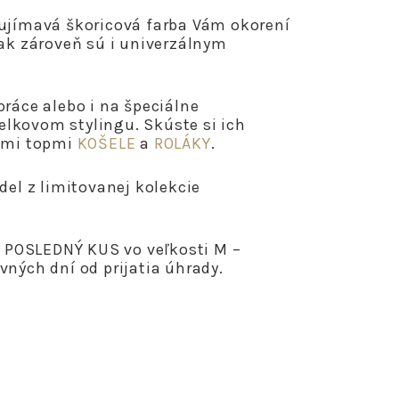
aujímavá škoricová farba Vám okorení
šak zároveň sú i univerzálnym
práce alebo i na špeciálne
 celkovom stylingu. Skúste si ich
šimi topmi
KOŠELE
a
ROLÁKY
.
del z limitovanej kolekcie
POSLEDNÝ KUS vo veľkosti M –
vných dní od prijatia úhrady.