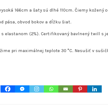
ysoká 166cm a šaty sú dlhé 110cm. Čierny kožený o
d pása, obvod bokov a dĺžku šiat.
 s elastanom (2%). Certifikovaný bavlnený twill 
ime pri maximálnej teplote 30 °C. Nesušiť v sušičke
M