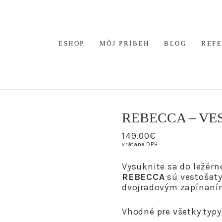
ESHOP
MÔJ PRÍBEH
BLOG
REF
REBECCA – VE
149.00
€
vrátane DPH
Vysuknite sa do ležérn
REBECCA
sú vestošaty
dvojradovým zapínaním
Vhodné pre všetky typy