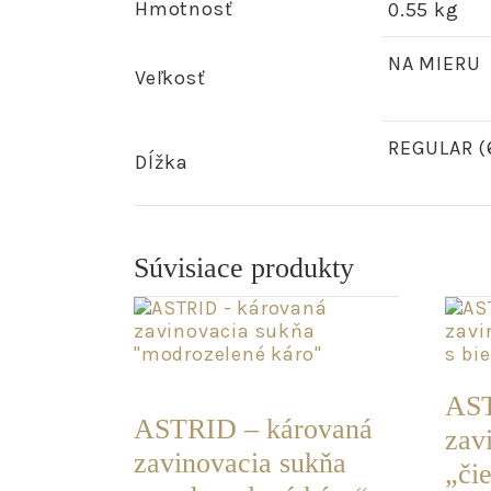
Hmotnosť
0.55 kg
NA MIERU
Veľkosť
REGULAR (
Dĺžka
Súvisiace produkty
POSLEDNÝ
SKL
KUS
AST
ASTRID – károvaná
zav
zavinovacia sukňa
„či