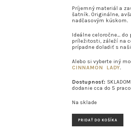
Príjemný materiál a z
šatník. Originálne, av
nadčasovým kúskom.
Ideálne celoročne… do 
príležitosti, záleží na
prípadne doladiť s na
Alebo si vyberte iný mo
CINNAMON LADY
.
Dostupnosť:
SKLADOM 
dodanie cca do 5 praco
Na sklade
množstvo
PRIDAŤ DO KOŠÍKA
REBECCA
-