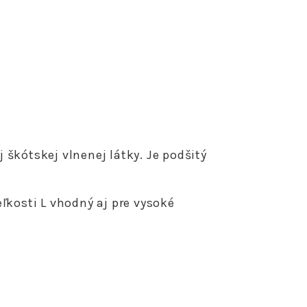
škótskej vlnenej látky. Je podšitý
ľkosti L vhodný aj pre vysoké