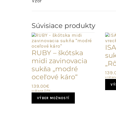
Vzor
Súvisiace produkty
ISA
RUBY – škótska
suk
midi zavinovacia
„R
sukňa „modré
139.
oceľové káro“
vrátan
VÝ
139.00
€
vrátane DPH
This
VÝBER MOŽNOSTÍ
product
has
multiple