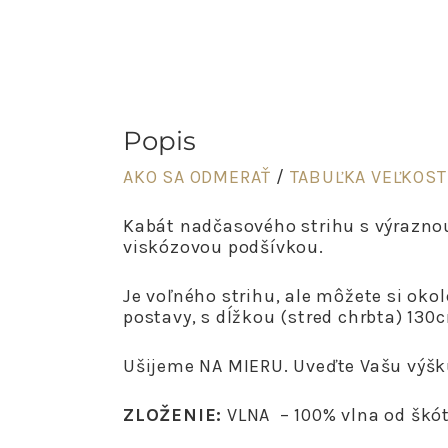
Popis
AKO SA ODMERAŤ
/
TABUĽKA VEĽKOST
Kabát nadčasového strihu s výraznou 
viskózovou podšívkou.
Je voľného strihu, ale môžete si oko
postavy, s dĺžkou (stred chrbta) 130
Ušijeme NA MIERU. Uveďte Vašu výšk
ZLOŽENIE:
VLNA – 100% vlna od škót