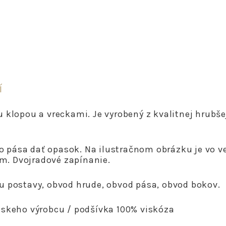
Í
klopou a vreckami. Je vyrobený z kvalitnej hrubšej 
lo pása dať opasok. Na ilustračnom obrázku je vo ve
cm. Dvojradové zapínanie.
u postavy, obvod hrude, obvod pása, obvod bokov.
skeho výrobcu / podšívka 100% viskóza