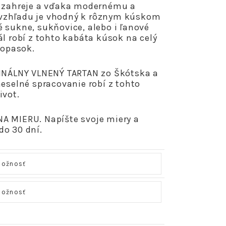
t zahreje a vďaka modernému a
vzhľadu je vhodný k rôznym kúskom
 sukne, sukňovice, alebo i ľanové
ál robí z tohto kabáta kúsok na celý
 opasok.
GINÁLNY VLNENÝ TARTAN zo Škótska a
meselné spracovanie robí z tohto
ivot.
A MIERU. Napíšte svoje miery a
do 30 dní.