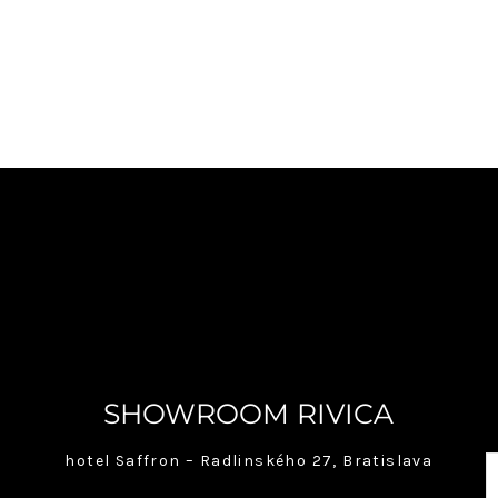
may
be
chosen
on
the
product
page
SHOWROOM RIVICA
hotel Saffron – Radlinského 27, Bratislava