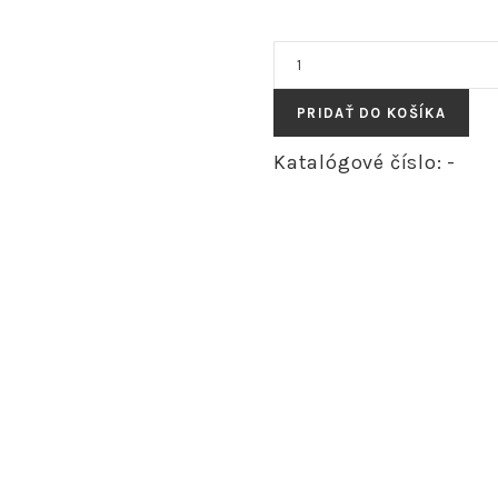
množstvo
WILLIAM
-
PRIDAŤ DO KOŠÍKA
škótsky
vlnený
Katalógové číslo:
-
kabát
-
long
"RôZNE
VZORY"