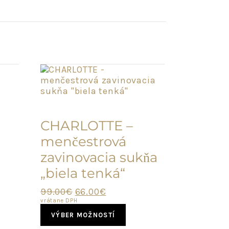
POSLEDNÝ
KUS
CHARLOTTE –
menčestrová
zavinovacia sukňa
„biela tenká“
Original
Current
99.00
€
66.00
€
price
price
vrátane DPH
This
was:
is:
VÝBER MOŽNOSTÍ
product
99.00€.
66.00€.