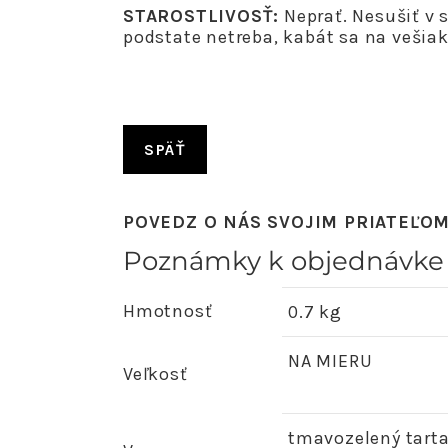
STAROSTLIVOSŤ:
Neprať. Nesušiť v s
podstate netreba, kabát sa na vešiaku
SPÄŤ
POVEDZ O NÁS SVOJIM PRIATEĽO
Poznámky k objednávke
Hmotnosť
0.7 kg
NA MIERU
Veľkosť
tmavozelený tarta