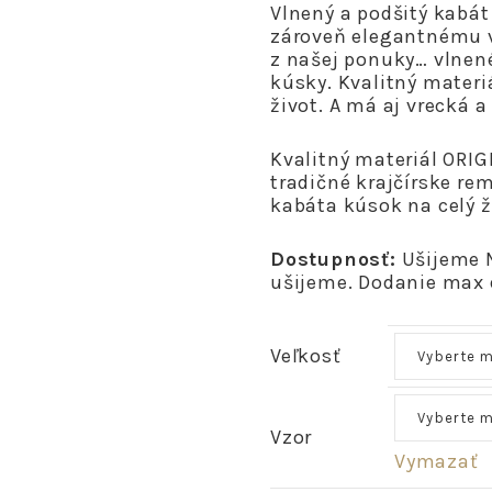
Vlnený a podšitý kabá
zároveň elegantnému 
z našej ponuky… vlnené
kúsky. Kvalitný materi
život. A má aj vrecká a
Kvalitný materiál ORI
tradičné krajčírske re
kabáta kúsok na celý ž
Dostupnosť:
Ušijeme N
ušijeme. Dodanie max 
Veľkosť
Vzor
Vymazať