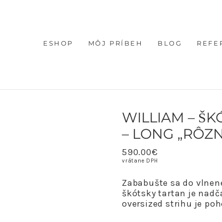
ESHOP
MÔJ PRÍBEH
BLOG
REFE
WILLIAM – Š
– LONG „RÔZ
590.00
€
vrátane DPH
Zababušte sa do vlnen
škótsky tartan je nadč
oversized strihu je po