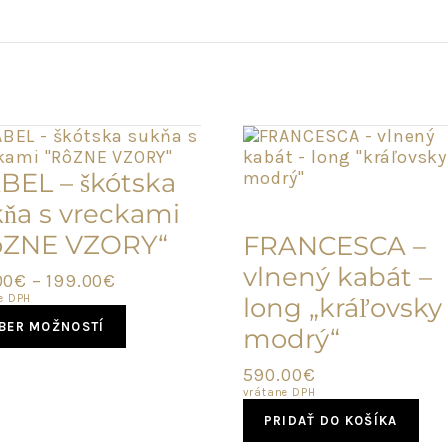
BEL – škótska
POSLEDNÝ
ňa s vreckami
KUS
ôZNE VZORY“
FRANCESCA –
vlnený kabát –
00
€
–
199.00
€
e DPH
long „kráľovsky
This
BER MOŽNOSTÍ
modrý“
product
has
590.00
€
multiple
vrátane DPH
variants.
The
PRIDAŤ DO KOŠÍKA
options