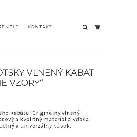
RENCIE
KONTAKT
KÓTSKY VLNENÝ KABÁT
NE VZORY“
ého kabáta! Originálny vlnený
asový a kvalitný materiál a vďaka
hodlný a univerzálny kúsok.