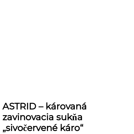
ASTRID – károvaná
zavinovacia sukňa
„sivočervené káro“