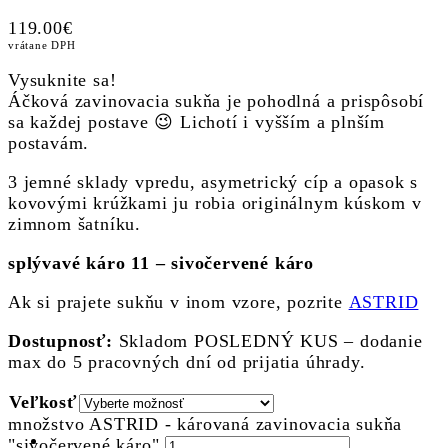
119.00
€
vrátane DPH
Vysuknite sa!
Áčková zavinovacia sukňa je pohodlná a prispôsobí
sa každej postave 😉 Lichotí i vyšším a plnším
postavám.
3 jemné sklady vpredu, asymetrický cíp a opasok s
kovovými krúžkami ju robia originálnym kúskom v
zimnom šatníku.
splývavé káro 11 – sivočervené káro
Ak si prajete sukňu v inom vzore, pozrite
ASTRID
Dostupnosť:
Skladom POSLEDNÝ KUS – dodanie
max do 5 pracovných dní od prijatia úhrady.
Veľkosť
množstvo ASTRID - károvaná zavinovacia sukňa
"sivočervené káro"