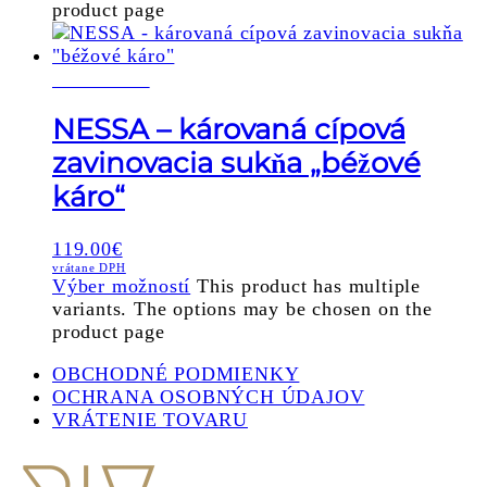
product page
SKLADOM
NESSA – károvaná cípová
zavinovacia sukňa „béžové
káro“
119.00
€
vrátane DPH
Výber možností
This product has multiple
variants. The options may be chosen on the
product page
OBCHODNÉ PODMIENKY
OCHRANA OSOBNÝCH ÚDAJOV
VRÁTENIE TOVARU