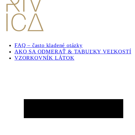
FAQ – často kladené otázky
AKO SA ODMERAŤ & TABUĽKY VEĽKOSTÍ
VZORKOVNÍK LÁTOK