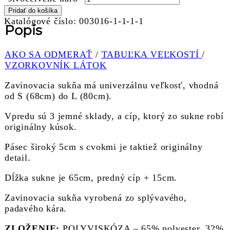
Pridať do košíka
Katalógové číslo:
003016-1-1-1-1
Popis
AKO SA ODMERAŤ
/
TABUĽKA VEĽKOSTÍ
/
VZORKOVNÍK LÁTOK
Zavinovacia sukňa má univerzálnu veľkosť, vhodná
od S (68cm) do L (80cm).
Vpredu sú 3 jemné sklady, a cíp, ktorý zo sukne robí
originálny kúsok.
Pásec široký 5cm s cvokmi je taktiež originálny
detail.
Dĺžka sukne je 65cm, predný cíp + 15cm.
Zavinovacia sukňa vyrobená zo splývavého,
padavého kára.
ZLOŽENIE:
POLYVISKÓZA – 65% polyester, 32%