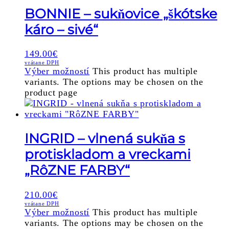
BONNIE – sukňovice „škótske
káro – sivé“
149.00
€
vrátane DPH
Výber možností
This product has multiple
variants. The options may be chosen on the
product page
INGRID – vlnená sukňa s
protiskladom a vreckami
„RôZNE FARBY“
210.00
€
vrátane DPH
Výber možností
This product has multiple
variants. The options may be chosen on the