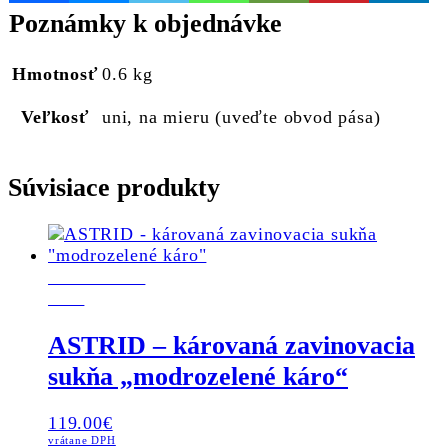
Poznámky k objednávke
Hmotnosť
0.6 kg
Veľkosť
uni, na mieru (uveďte obvod pása)
Súvisiace produkty
POSLEDNÝ
KUS
ASTRID – károvaná zavinovacia
sukňa „modrozelené káro“
119.00
€
vrátane DPH