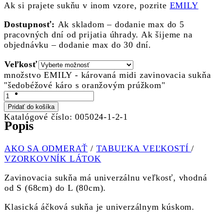
Ak si prajete sukňu v inom vzore, pozrite
EMILY
Dostupnosť:
Ak skladom – dodanie max do 5
pracovných dní od prijatia úhrady. Ak šijeme na
objednávku – dodanie max do 30 dní.
Veľkosť
množstvo EMILY - károvaná midi zavinovacia sukňa
"šedobéžové káro s oranžovým prúžkom"
Pridať do košíka
Katalógové číslo:
005024-1-2-1
Popis
AKO SA ODMERAŤ
/
TABUĽKA VEĽKOSTÍ
/
VZORKOVNÍK LÁTOK
Zavinovacia sukňa má univerzálnu veľkosť, vhodná
od S (68cm) do L (80cm).
Klasická áčková sukňa je univerzálnym kúskom.