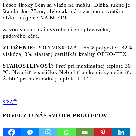
Pásec široký 5cm sa viaže na mašľu. Dĺžka sukne je
štandardne 75cm, alebo ak máte záujem o kratšiu
dĺžku, ušijeme NA MIERU
Zavinovacia sukňa vyrobená zo splývavého,
padavého kára.
ZLOŽENIE:
POLYVISKÓZA – 65% polyester, 32%
viskóza, 3% elastan; certifikát kvality OEKO-TEX
STAROSTLIVOSŤ:
Prať pri maximálnej teplote 30
°C. Nesušiť v sušičke. Nebieliť a chemicky nečistiť.
Žehliť pri maximálnej teplote 110 °C.
SPÄŤ
POVEDZ O NÁS SVOJIM PRIATEĽOM