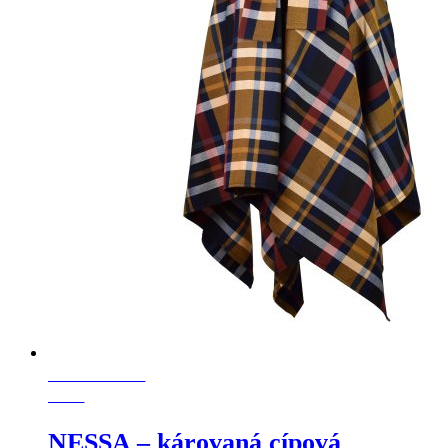
POSLEDNÝ
KUS
NESSA – károvaná cípová