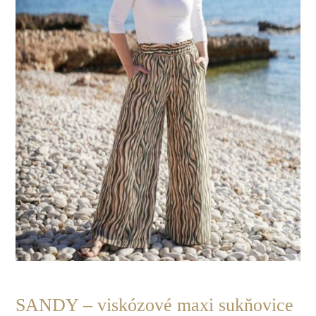
product
page
POSLEDNÝ
KUS
SANDY – viskózové maxi sukňovice