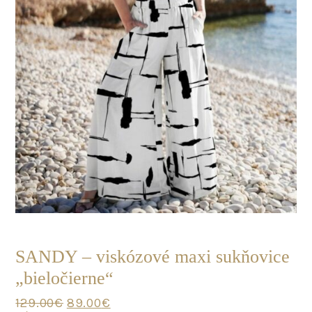
POSLEDNÝ
KUS
SANDY – viskózové maxi sukňovice
„bieločierne“
Original
Current
129.00
€
89.00
€