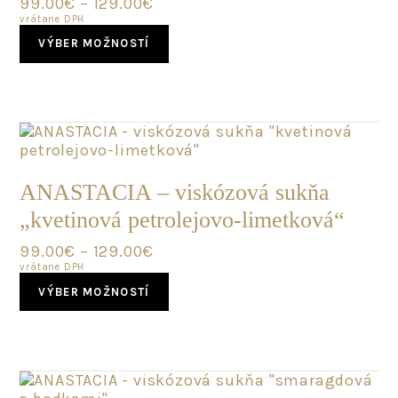
99.00
€
–
129.00
€
product
vrátane DPH
page
This
VÝBER MOŽNOSTÍ
product
has
multiple
variants.
The
options
may
SKLADOM
be
ANASTACIA – viskózová sukňa
chosen
„kvetinová petrolejovo-limetková“
on
the
99.00
€
–
129.00
€
product
vrátane DPH
page
This
VÝBER MOŽNOSTÍ
product
has
multiple
variants.
The
options