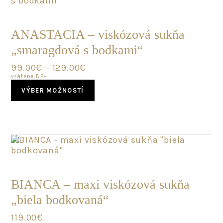
may
POSLEDNÝ
be
KUS
chosen
ANASTACIA – viskózová sukňa
on
„smaragdová s bodkami“
the
product
99.00
€
–
129.00
€
page
vrátane DPH
This
VÝBER MOŽNOSTÍ
product
has
multiple
variants.
The
options
may
POSLEDNÝ
be
KUS
chosen
BIANCA – maxi viskózová sukňa
on
„biela bodkovaná“
the
product
119.00
€
page