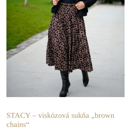
POSLEDNÝ
KUS
STACY – viskózová sukňa „brown
chains“