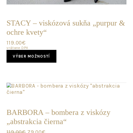
POSLEDNÝ
KUS
STACY – viskózová sukňa „purpur &
ochre kvety“
119.00
€
vrátane DPH
This
VÝBER MOŽNOSTÍ
product
has
multiple
variants.
The
options
may
POSLEDNÝ
be
KUS
chosen
BARBORA – bombera z viskózy
on
„abstrakcia čierna“
the
product
Original
Current
119.00
€
79.00
€