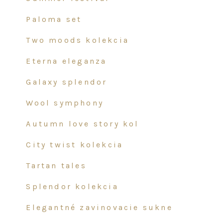
product
page
paloma set
two moods kolekcia
eterna eleganza
galaxy splendor
wool symphony
autumn love story kol
city twist kolekcia
tartan tales
splendor kolekcia
elegantné zavinovacie sukne