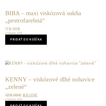
POSLEDNÝ
KUS
BIBA – maxi viskózová sukňa
„pestrofarebná“
119.00
€
vrátane DPH
PRIDAŤ DO KOŠÍKA
POSLEDNÝ
KUS
KENNY – viskózové dlhé nohavice
„zelené“
Original
Current
129.00
€
89.00
€
price
price
vrátane DPH
was:
is:
PRIDAŤ DO KOŠÍKA