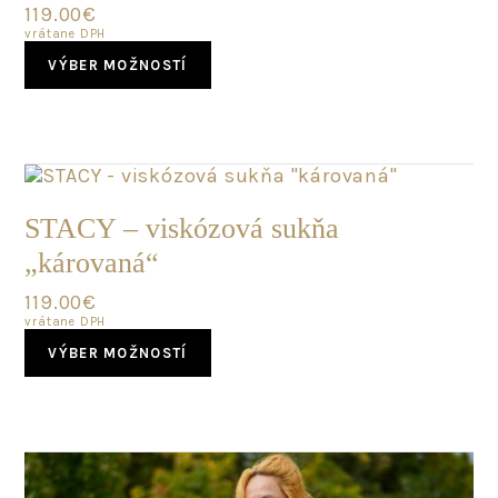
119.00
€
vrátane DPH
This
VÝBER MOŽNOSTÍ
product
has
multiple
variants.
The
options
SKLADOM
may
STACY – viskózová sukňa
be
„károvaná“
chosen
on
119.00
€
the
vrátane DPH
product
This
page
VÝBER MOŽNOSTÍ
product
has
multiple
variants.
The
options