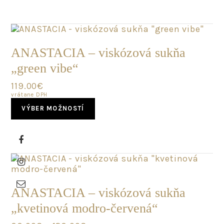
multiple
variants.
The
options
SKLADOM
may
ANASTACIA – viskózová sukňa
be
„green vibe“
chosen
on
119.00
€
the
vrátane DPH
product
This
page
VÝBER MOŽNOSTÍ
product
has
multiple
variants.
The
options
may
SKLADOM
be
ANASTACIA – viskózová sukňa
chosen
„kvetinová modro-červená“
on
the