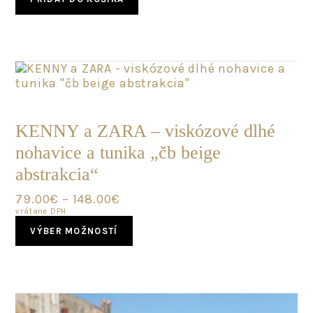
129.00€.
89.00€.
POSLEDNÝ
KUS
KENNY a ZARA – viskózové dlhé
nohavice a tunika „čb beige
abstrakcia“
79.00
€
–
148.00
€
vrátane DPH
This
VÝBER MOŽNOSTÍ
product
has
multiple
variants.
The
options