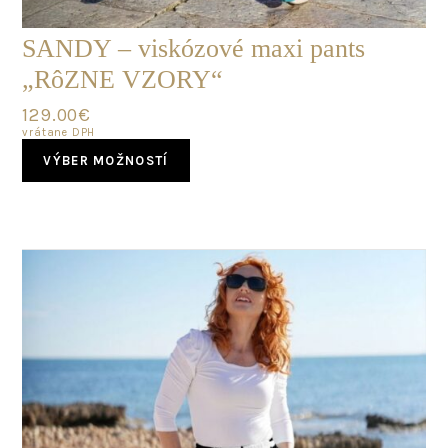
SANDY – viskózové maxi pants
„RôZNE VZORY“
129.00
€
vrátane DPH
This
VÝBER MOŽNOSTÍ
product
has
multiple
variants.
The
options
may
be
chosen
on
the
product
page