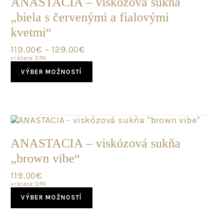
ANASTACIA – viskózová sukňa
„biela s červenými a fialovými
kvetmi“
119.00
€
–
129.00
€
vrátane DPH
This
VÝBER MOŽNOSTÍ
product
has
multiple
variants.
The
options
SKLADOM
may
ANASTACIA – viskózová sukňa
be
„brown vibe“
chosen
on
119.00
€
the
vrátane DPH
product
This
page
VÝBER MOŽNOSTÍ
product
has